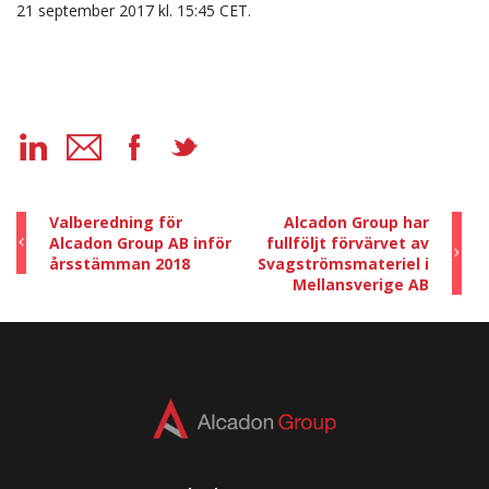
21 september 2017 kl. 15:45 CET.
Valberedning för
Alcadon Group har
Alcadon Group AB inför
fullföljt förvärvet av
årsstämman 2018
Svagströmsmateriel i
Mellansverige AB