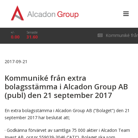
+/-
Senaste
Kommuniké frå
0.00
31.60
årsstämma i Alcado
2017-09-21
Group AB (publ) den
Kommuniké från extra
29 april 2026
bolagsstämma i Alcadon Group AB
(publ) den 21 september 2017
En extra bolagsstämma i Alcadon Group AB (”Bolaget”) den 21
september 2017 har beslutat att;
· Godkänna förvärvet av samtliga 75 000 aktier i Alcadon Team
Invest AB, org.nr 559039-3046 (”ATI”). Bolaget ska som