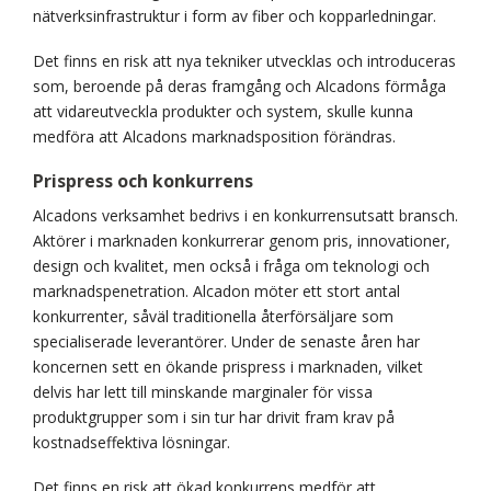
nätverksin­frastruktur i form av fiber och kopparledningar.
Det finns en risk att nya tekniker utvecklas och introduceras
som, beroende på deras framgång och Alcadons förmåga
att vidareutveckla produkter och system, skulle kunna
medföra att Alcadons marknadsposition förändras.
Prispress och konkurrens
Alcadons verksamhet bedrivs i en konkurrensutsatt bransch.
Aktörer i marknaden konkurrerar genom pris, innovationer,
design och kvalitet, men också i fråga om teknologi och
marknadspenetration. Alcadon möter ett stort antal
konkurrenter, såväl traditionella återförsäljare som
specialiserade leverantörer. Under de senaste åren har
koncernen sett en ökande prispress i marknaden, vilket
delvis har lett till minskande marginaler för vissa
produktgrupper som i sin tur har drivit fram krav på
kostnadseffektiva lösningar.
Det finns en risk att ökad konkurrens medför att