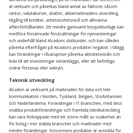
är verksam och påverkas bland annat av faktorer såsom
räntor, valutakurser, skatter, aktiemarknadens utveckling,
tillgång till krediter, arbetslöshetsnivå och allmänna
affärsförhållanden. Ett mindre gynnsamt konjunkturläge kan
medföra försämrade förutsättningar för nyinvesteringar
och underhåll bland Alcadons slutkunder, och kan således
påverka efterfrågan på Alcadons produkter negativt. I tillägg
kan förändringar i råvarupriser påverka aktivitetsnivån och
leda till att investeringar senareläggs, eller att befintliga
ordrar försenas eller avbryts.
Teknisk utveckling
Alcadon är verksamt på marknaden för data och tele
kommunikation i Norden, Tyskland, Belgien, Storbritannien
och Nederländerna. Förändringar i IT-branschen, med dess
snabba produktförändringar och framtida teknikutveckling
kan vara förknippade med ett större mått av osäkerhet än
för bolag i mer stabila branscher och marknader med
mindre förändringar. Koncernens produkter är avsedda för