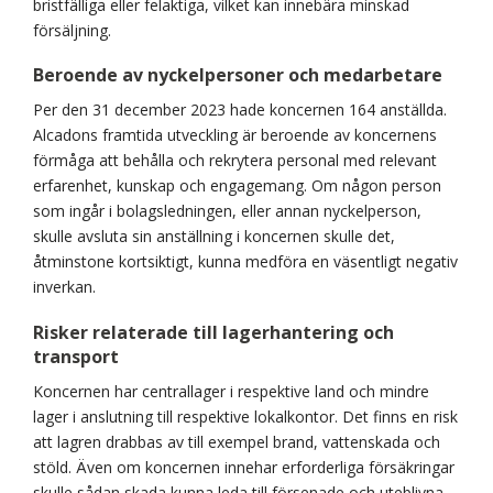
bristfälliga eller felaktiga, vilket kan innebära minskad
försäljning.
Beroende av nyckelpersoner och medarbetare
Per den 31 december 2023 hade koncernen 164 anställda.
Alcadons framtida utveckling är beroende av koncernens
förmåga att behålla och rekrytera personal med relevant
erfarenhet, kunskap och engagemang. Om någon person
som ingår i bolagsledningen, eller annan nyckelperson,
skulle avsluta sin anställning i koncernen skulle det,
åtminstone kortsiktigt, kunna medföra en väsentligt negativ
inverkan.
Risker relaterade till lagerhantering och
transport
Koncernen har centrallager i respektive land och mindre
lager i anslutning till respektive lokalkontor. Det finns en risk
att lagren drabbas av till exempel brand, vattenskada och
stöld. Även om koncernen innehar erforderliga försäkringar
skulle sådan skada kunna leda till försenade och uteblivna