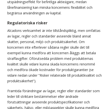
utspädningseffekt för befintliga aktieägare, medan
lånefinansiering kan minska koncernens flexibilitet och
begränsa användningen av kapital.
Regulatoriska risker
Alcadons verksamhet är inte tillståndspliktig, men omfattas
av lagar, regler och standarder avseende bland annat
skatter, personal, miljö och produktsäkerhet. Om
koncernen inte efterlever sådana regler skulle det till
exempel kunna medföra att koncernen åläggs att betala
straffavgifter. Oförutsedda problem med produkternas
kvalitet skulle vidare kunna skada koncernens renommé
och medföra ökade kostnader för produktgarantier (se
vidare nedan under ”Risker relaterade till produktkvalitet och
produktsäkerhet”).
Framtida förändringar av lagar, regler eller standarder som
leder till striktare bestämmelser eller ändrade
förutsättningar avseende produktspecifikationer och
säkerhets, hälso- eller miljöaspekter skulle kunna medföra