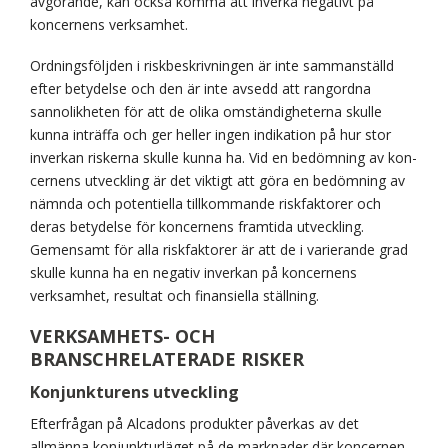
avgörande, kan också komma att inverka negativt på
koncernens verksamhet.
Ordningsföljden i riskbeskrivningen är inte sammanställd
efter betydelse och den är inte avsedd att rangordna
sannolikheten för att de olika omständigheterna skulle
kunna inträffa och ger heller ingen indikation på hur stor
inverkan riskerna skulle kunna ha. Vid en bedömning av kon­
cernens utveckling är det viktigt att göra en bedömning av
nämnda och potentiella tillkommande riskfaktorer och
deras betydelse för koncernens framtida utveckling.
Gemensamt för alla riskfaktorer är att de i varierande grad
skulle kunna ha en negativ inverkan på koncernens
verksamhet, resultat och finansiella ställning.
VERKSAMHETS- OCH
BRANSCHRELATERADE RISKER
Konjunkturens utveckling
Efterfrågan på Alcadons produkter påverkas av det
allmänna konjunkturläget på de marknader där koncernen