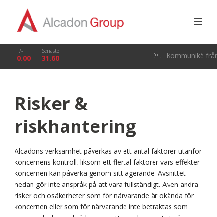
+/-
Senaste
Kommuniké frå
0.00
31.60
årsstämma i Alcado
Risker &
Group AB (publ) den
riskhantering
29 april 2026
Alcadons verksamhet påverkas av ett antal faktorer utanför
koncernens kontroll, liksom ett flertal faktorer vars effekter
koncernen kan påverka genom sitt agerande. Avsnittet
nedan gör inte anspråk på att vara fullständigt. Även andra
risker och osäkerheter som för närvarande är okända för
koncernen eller som för närvarande inte betraktas som