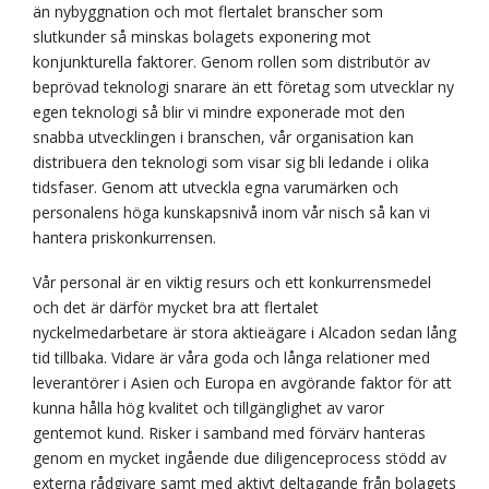
än nybyggnation och mot flertalet branscher som
slutkunder så minskas bolagets exponering mot
konjunkturella faktorer. Genom rollen som distributör av
beprövad teknologi snarare än ett företag som utvecklar ny
egen teknologi så blir vi mindre exponerade mot den
snabba utvecklingen i branschen, vår organisation kan
distribuera den teknologi som visar sig bli ledande i olika
tidsfaser. Genom att utveckla egna varumärken och
personalens höga kunskapsnivå inom vår nisch så kan vi
hantera priskonkurrensen.
Vår personal är en viktig resurs och ett konkurrensmedel
och det är därför mycket bra att flertalet
nyckelmedarbetare är stora aktieägare i Alcadon sedan lång
tid tillbaka. Vidare är våra goda och långa relationer med
leverantörer i Asien och Europa en avgörande faktor för att
kunna hålla hög kvalitet och tillgänglighet av varor
gentemot kund. Risker i samband med förvärv hanteras
genom en mycket ingående due diligenceprocess stödd av
externa rådgivare samt med aktivt deltagande från bolagets