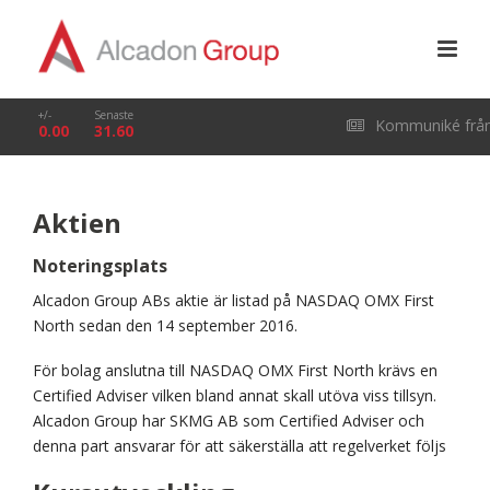
+/-
Senaste
Kommuniké frå
0.00
31.60
årsstämma i Alcado
Aktien
Group AB (publ) den
Noteringsplats
29 april 2026
Alcadon Group ABs aktie är listad på NASDAQ OMX First
North sedan den 14 september 2016.
För bolag anslutna till NASDAQ OMX First North krävs en
Certified Adviser vilken bland annat skall utöva viss tillsyn.
Alcadon Group har SKMG AB som Certified Adviser och
denna part ansvarar för att säkerställa att regelverket följs