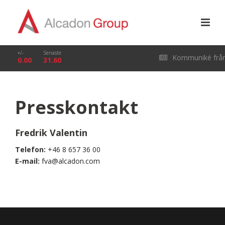
+/-
Senaste
Kommuniké frå
0.00
31.60
årsstämma i Alcado
Presskontakt
Group AB (publ) den
Fredrik Valentin
29 april 2026
Telefon:
+46 8 657 36 00
E-mail:
fva@alcadon.com