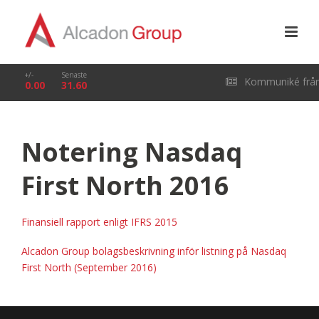
+/-
Senaste
Kommuniké frå
0.00
31.60
årsstämma i Alcado
Notering Nasdaq
Group AB (publ) den
First North 2016
29 april 2026
Finansiell rapport enligt IFRS 2015
Alcadon Group bolagsbeskrivning inför listning på Nasdaq
First North (September 2016)