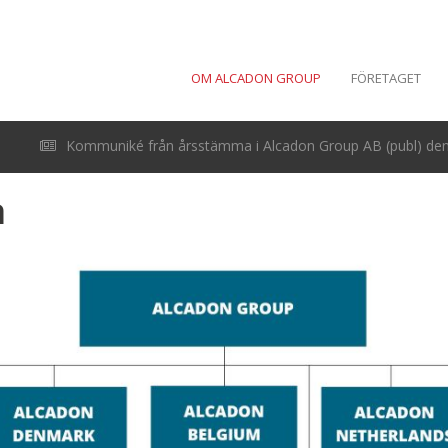
OM ALCADON GROUP
FÖRETAGET
Kommuniké från årsstämma i Alcadon Group AB (publ) den 
a