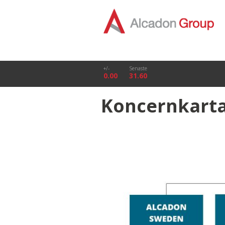
+/-
Senaste
0.00
31.60
Koncernkart