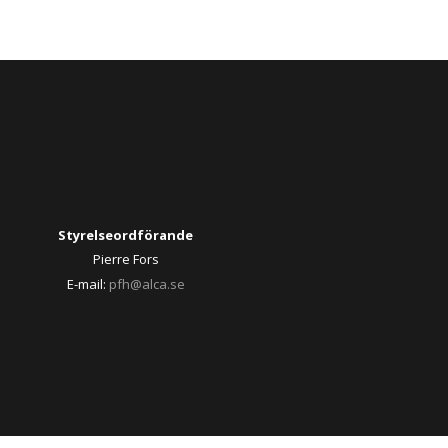
Styrelseordförande
Pierre Fors
E-mail:
pfh@alca.se