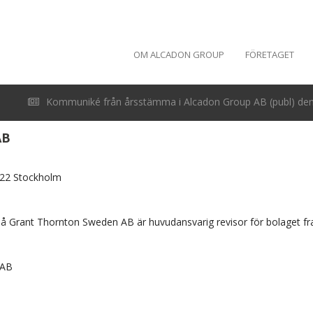
OM ALCADON GROUP
FÖRETAGET
Kommuniké från årsstämma i Alcadon Group AB (publ) den 
AB
 22 Stockholm
 på Grant Thornton Sweden AB är huvudansvarig revisor för bolaget fr
 AB