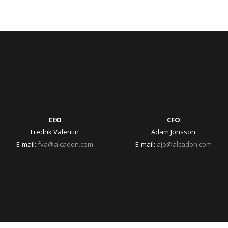
CEO
CFO
Fredrik Valentin
Adam Jonsson
E-mail:
fva@alcadon.com
E-mail:
ajo@alcadon.com