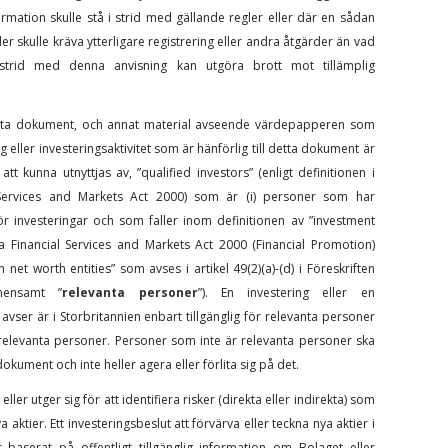
ormation skulle stå i strid med gällande regler eller där en sådan
ler skulle kräva ytterligare registrering eller andra åtgärder än vad
 strid med denna anvisning kan utgöra brott mot tillämplig
 detta dokument, och annat material avseende värdepapperen som
g eller investeringsaktivitet som är hänförlig till detta dokument är
t kunna utnyttjas av, ”qualified investors” (enligt definitionen i
l Services and Markets Act 2000) som är (i) personer som har
ör investeringar och som faller inom definitionen av ”investment
iska Financial Services and Markets Act 2000 (Financial Promotion)
high net worth entities” som avses i artikel 49(2)(a)-(d) i Föreskriften
mensamt ”
relevanta personer
”). En investering eller en
ser är i Storbritannien enbart tillgänglig för relevanta personer
levanta personer. Personer som inte är relevanta personer ska
okument och inte heller agera eller förlita sig på det.
er utger sig för att identifiera risker (direkta eller indirekta) som
aktier. Ett investeringsbeslut att förvärva eller teckna nya aktier i
 baserat på offentligt tillgänglig information om Bolaget eller