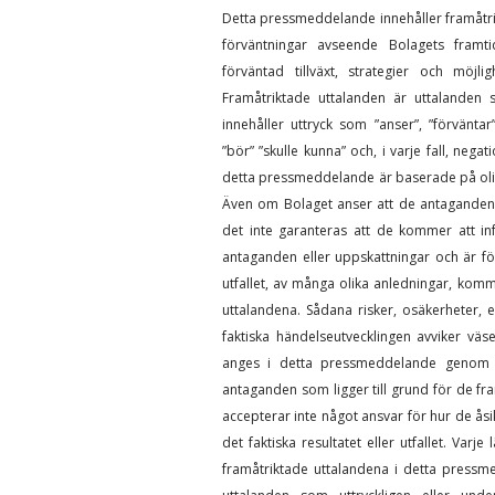
Detta pressmeddelande innehåller framåtri
förväntningar avseende Bolagets framtida r
förväntad tillväxt, strategier och möj
Framåtriktade uttalanden är uttalanden s
innehåller uttryck som ”anser”, ”förväntar”,
”bör” ”skulle kunna” och, i varje fall, nega
detta pressmeddelande är baserade på olika
Även om Bolaget anser att de antaganden s
det inte garanteras att de kommer att in
antaganden eller uppskattningar och är för
utfallet, av många olika anledningar, komm
uttalandena. Sådana risker, osäkerheter, 
faktiska händelseutvecklingen avviker väse
anges i detta pressmeddelande genom de
antaganden som ligger till grund för de f
accepterar inte något ansvar för hur de 
det faktiska resultatet eller utfallet. Var
framåtriktade uttalandena i detta pressm