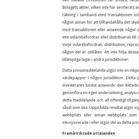
Bolagets aktier, vilken inte har verifierats
räkning i samband med transaktionen och
någon annan för att tillhandahålla det sky
med transaktionen eller avseende något 
inte vidarebefordras eller distribueras ti
Varje vidarebefordran, distribution, reprod
någon del är otillåten. Att inte följa des
tillämpliga lagar i andra jurisdiktioner.
Detta pressmeddelande utgör inte en inbjuda
värdepapper i någon jurisdiktion. Detta
investerares beslut avseende den Riktade 
genomföra en egen undersökning, analys o
detta meddelande och all offentligt tillgä
såväl som öka. Uppnådda resultat utgör ing
webbplats eller annan webbplats som 
inkorporerade i eller utgör del av detta p
Framåtriktade uttalanden