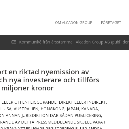
OM ALCADON GROUP
FÖRETAGET
Kommuniké från årsstämma i Alcadon Group AB (publ) den 
rt en riktad nyemission av
 och nya investerare och tillförs
 miljoner kronor
N ELLER OFFENTLIGGÖRANDE, DIREKT ELLER INDIREKT,
ILL USA, AUSTRALIEN, HONGKONG, JAPAN, KANADA,
ON ANNAN JURISDIKTION DÄR SÅDAN PUBLICERING,
ÖRANDE AV DETTA PRESSMEDDELANDE SKULLE VARA I
R KRÄVA YTTERLIGARE REGISTRERING ELLER ANDRA