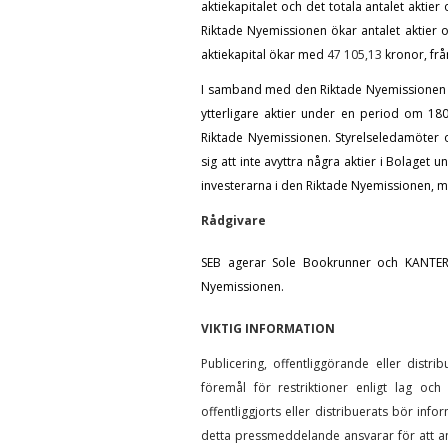
aktiekapitalet och det totala antalet akti
Riktade Nyemissionen ökar antalet aktier
aktiekapital ökar med
47 105,13
kronor, fr
I samband med den Riktade Nyemissionen ha
ytterligare aktier under en period om 180 
Riktade Nyemissionen. Styrelseledamöter o
sig att inte avyttra några aktier i Bolaget 
investerarna i den Riktade Nyemissionen, 
Rådgivare
SEB agerar Sole Bookrunner och KANTER
Nyemissionen.
VIKTIG INFORMATION
Publicering, offentliggörande eller distr
föremål för restriktioner enligt lag oc
offentliggjorts eller distribuerats bör inf
detta pressmeddelande ansvarar för att a