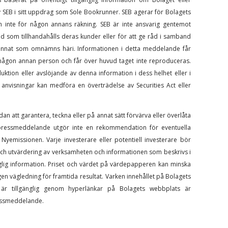
 av SEB i sitt uppdrag som Sole Bookrunner. SEB agerar för Bolagets
 inte för någon annans räkning. SEB är inte ansvarig gentemot
dd som tillhandahålls deras kunder eller för att ge råd i samband
annat som omnämns häri. Informationen i detta meddelande får
ll någon annan person och får över huvud taget inte reproduceras.
uktion eller avslöjande av denna information i dess helhet eller i
sa anvisningar kan medföra en överträdelse av Securities Act eller
n att garantera, teckna eller på annat sätt förvärva eller överlåta
 pressmeddelande utgör inte en rekommendation för eventuella
Nyemissionen. Varje investerare eller potentiell investerare bör
ch utvärdering av verksamheten och informationen som beskrivs i
nglig information. Priset och värdet på värdepapperen kan minska
en vägledning för framtida resultat.
Varken innehållet på Bolagets
är tillgänglig genom hyperlänkar på Bolagets webbplats är
ressmeddelande.