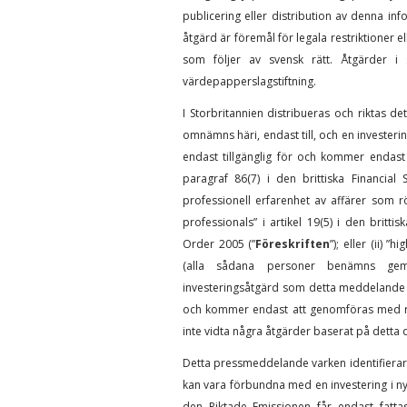
publicering eller distribution av denna inf
åtgärd är föremål för legala restriktioner el
som följer av svensk rätt. Åtgärder i
värdepapperslagstiftning.
I Storbritannien distribueras och riktas
omnämns häri, endast till, och en investerin
endast tillgänglig för och kommer endast at
paragraf 86(7) i den brittiska Financia
professionell erfarenhet av affärer som r
professionals” i artikel 19(5) i den britt
Order 2005 (”
Föreskriften
”); eller (ii) ”
(alla sådana personer benämns ge
investeringsåtgärd som detta meddelande av
och kommer endast att genomföras med re
inte vidta några åtgärder baserat på detta d
Detta pressmeddelande varken identifierar ell
kan vara förbundna med en investering i nya 
den Riktade Emissionen får endast fattas