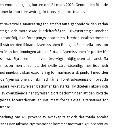
gentemot stängningskursen den
21 mars 2023.
Genom den Riktade
joner kronor före avdrag för transaktionskostnader.
t säkerställa finansiering för att fortsätta genomföra den redan
ategin och möta ökad kundefterfrågan. Tillväxtstrategin innebär
ktportfölj, öka försäljningskapaciteten, bredda intäktsströmmar
ill stärker den Riktade Nyemissionen Bolagets finansiella position
en är av bedömningen att den Riktade Nyemissionen är positiv för
isknivå.
Styrelsen har även övervägt möjligheten att anskaffa
ission men anser att det skulle vara väsentligt mer tids- och
ed inneburit ökad exponering för marknadsrisk jämfört med den
de Nyemissionen, till skillnad från en företrädesemission, bredda
e, vilket styrelsen bedömer kan stärka likviditeten i aktien och
d av ovanstående har styrelsen gjort bedömningen att den Riktade
rnas företrädesrätt är det mest fördelaktiga alternativet för
tresse.
tspädning om
4,5
procent av aktiekapitalet och det totala antalet
ktierna i den Riktade Nyemissionen kommer motsvara
4,5
procent av