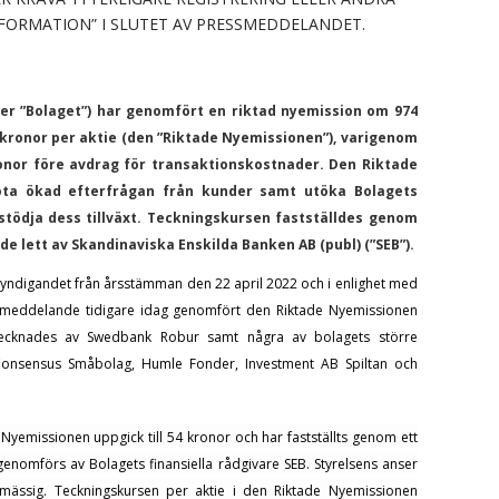
INFORMATION” I SLUTET AV PRESSMEDDELANDET.
ller ”Bolaget”) har genomfört en riktad nyemission om 974
4 kronor per aktie (den ”Riktade Nyemissionen”), varigenom
kronor före avdrag för transaktionskostnader. Den Riktade
ta ökad efterfrågan från kunder samt utöka Bolagets
m stödja dess tillväxt. Teckningskursen fastställdes genom
e lett av Skandinaviska Enskilda Banken AB (publ) (”SEB”).
yndigandet från årsstämman den 22 april 2022 och i enlighet med
ssmeddelande tidigare idag genomfört den Riktade Nyemissionen
 tecknades av
Swedbank Robur
samt
några av bolagets större
onsensus Småbolag, Humle Fonder, Investment AB Spiltan och
 Nyemissionen uppgick till 54 kronor
och har fastställts genom ett
enomförs av Bolagets finansiella rådgivare SEB. Styrelsens anser
mässig. Teckningskursen per aktie i den Riktade Nyemissionen