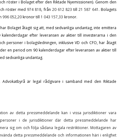
er och röster i Bolaget efter den Riktade Nyemissionen). Genom den
 och röster med
974 818
, från
20 612 823
till
21 587 641
. Bolagets
ån
996 052,20
kronor till
1 043 157,33
kronor.
r Bolaget åtagit sig att, med sedvanliga undantag, inte emittera
kalenderdagar efter leveransen av aktier till investerarna i den
ch personer i bolagsledningen, inklusive VD och CFO, har åtagit
under en period om 90 kalenderdagar efter leveransen av aktier till
med sedvanliga undantag.
 Advokatbyrå är legal rådgivare i samband med den Riktade
ibution av detta pressmeddelande kan i vissa jurisdiktioner vara
h personer i de jurisdiktioner där detta pressmeddelande har
ormera sig om och följa sådana legala restriktioner. Mottagaren av
nvända detta pressmeddelande och informationen häri i enlighet