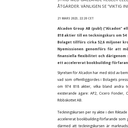
ÅTGÄRDER. VÄNLIGEN SE ”VIKTIG 
21 MARS 2023, 22:20 CET
Alcadon Group AB (publ) (”Alcadon” e
818 aktier till en teckningskurs om 5
Bolaget tillförs cirka 52,6 miljoner 
Nyemissionen genomförs för att mö
finansiella flexibilitet och därigeno
ett accelererat bookbuilding-förfarand
Styrelsen för Alcadon har med stöd av bem
vad som offentliggjordes i Bolagets pre
om
974 818
aktier, vilka bland andra
existerande ägare:
AP2,
Cicero Fonder,
C
Ribbskottet AB
.
Teckningskursen per ny aktie i den Riktade
accelererat bookbuilding-förfarande som g
därmed att teckningskursen är marknads