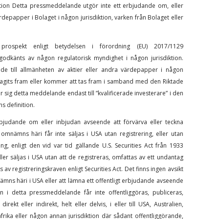
iktion Detta pressmeddelande utgör inte ett erbjudande om, eller
rdepapper i Bolaget i någon jurisdiktion, varken från Bolaget eller
prospekt enligt betydelsen i förordning (EU) 2017/1129
 godkänts av någon regulatorisk myndighet i någon jurisdiktion.
de till allmänheten av aktier eller andra värdepapper i någon
tagits fram eller kommer att tas fram i samband med den Riktade
 sig detta meddelande endast till ”kvalificerade investerare” i den
s definition.
bjudande om eller inbjudan avseende att förvärva eller teckna
ämns häri får inte säljas i USA utan registrering, eller utan
ing, enligt den vid var tid gällande U.S. Securities Act från 1933
eller säljas i USA utan att de registreras, omfattas av ett undantag
s av registreringskraven enligt Securities Act. Det finns ingen avsikt
ns häri i USA eller att lämna ett offentligt erbjudande avseende
 i detta pressmeddelande får inte offentliggöras, publiceras,
rekt eller indirekt, helt eller delvis, i eller till USA, Australien,
rika eller någon annan jurisdiktion där sådant offentliggörande,