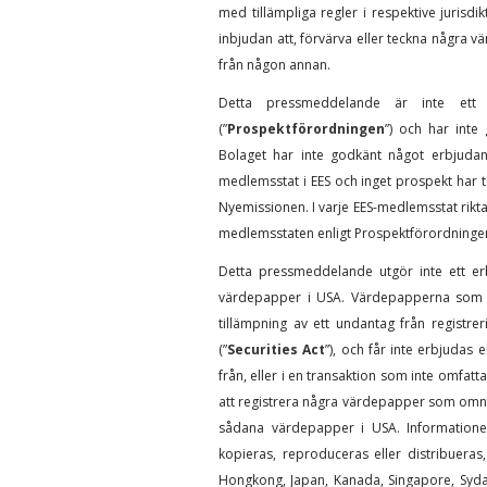
med tillämpliga regler i respektive jurisd
inbjudan att, förvärva eller teckna några vä
från någon annan.
Detta pressmeddelande är inte ett 
(”
Prospektförordningen
”) och har inte
Bolaget har inte godkänt något erbjudan
medlemsstat i EES och inget prospekt har 
Nyemissionen. I varje EES-medlemsstat riktar
medlemsstaten enligt Prospektförordningen
Detta pressmeddelande utgör inte ett er
värdepapper i USA. Värdepapperna som omn
tillämpning av ett undantag från registrer
(”
Securities Act
”), och får inte erbjudas 
från, eller i en transaktion som inte omfatta
att registrera några värdepapper som omnäm
sådana värdepapper i USA. Informationen
kopieras, reproduceras eller distribueras, di
Hongkong, Japan, Kanada, Singapore, Sydaf