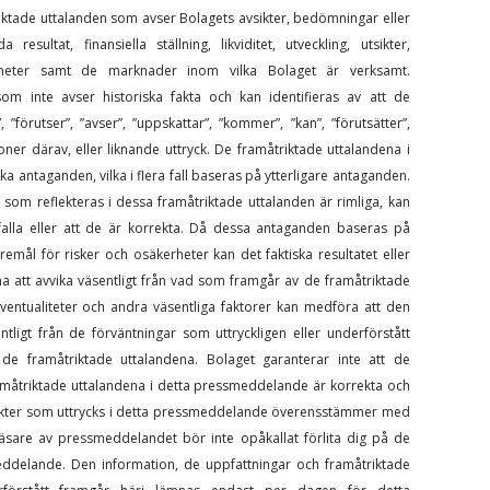
ktade uttalanden som avser Bolagets avsikter, bedömningar eller
esultat, finansiella ställning, likviditet, utveckling, utsikter,
ligheter samt de marknader inom vilka Bolaget är verksamt.
om inte avser historiska fakta och kan identifieras av att de
 ”förutser”, ”avser”, ”uppskattar”, ”kommer”, ”kan”, ”förutsätter”,
tioner därav, eller liknande uttryck. De framåtriktade uttalandena i
 antaganden, vilka i flera fall baseras på ytterligare antaganden.
om reflekteras i dessa framåtriktade uttalanden är rimliga, kan
falla eller att de är korrekta. Då dessa antaganden baseras på
emål för risker och osäkerheter kan det faktiska resultatet eller
a att avvika väsentligt från vad som framgår av de framåtriktade
eventualiteter och andra väsentliga faktorer kan medföra att den
ntligt från de förväntningar som uttryckligen eller underförstått
 framåtriktade uttalandena. Bolaget garanterar inte att de
ramåtriktade uttalandena i detta pressmeddelande är korrekta och
åsikter som uttrycks i detta pressmeddelande överensstämmer med
je läsare av pressmeddelandet bör inte opåkallat förlita dig på de
eddelande. Den information, de uppfattningar och framåtriktade