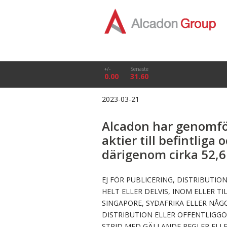
+/-
Senaste
0.00
31.60
2023-03-21
Alcadon har genomfö
aktier till befintliga
därigenom cirka 52,6
EJ FÖR PUBLICERING, DISTRIBUTIO
HELT ELLER DELVIS, INOM ELLER T
SINGAPORE, SYDAFRIKA ELLER NÅG
DISTRIBUTION ELLER OFFENTLIGG
STRID MED GÄLLANDE REGLER ELLE