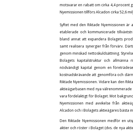
motsvarar en rabatt om cirka
4,4
procent 
Nyemissionen tillförs Alcadon cirka
52,6
mil
Syftet med den Riktade Nyemissionen är at
etablerade och kommunicerade tillväxtstr
bland annat att expandera Bolagets produ
samt realisera synergier från förvärv. Därt
genom minskad nettoskuldsättning. Styrels
Bolagets kapitalstruktur och allmänna r
nödvändigt kapital genom en företrädesem
kostnadskrävande att genomföra och därm
Riktade Nyemissionen. Vidare kan den Rikta
aktieägarbasen med nya välrenommerade ägar
vara fördelaktigt för Bolaget. Mot bakgrun
Nyemissionen med avvikelse från aktieäga
Alcadon och i Bolagets aktieägares bästa in
Den Riktade Nyemissionen medför en u
aktier och röster i Bolaget (dvs. de nya a