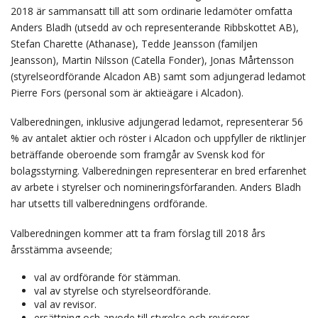
2018 är sammansatt till att som ordinarie ledamöter omfatta
Anders Bladh (utsedd av och representerande Ribbskottet AB),
Stefan Charette (Athanase), Tedde Jeansson (familjen
Jeansson), Martin Nilsson (Catella Fonder), Jonas Mårtensson
(styrelseordförande Alcadon AB) samt som adjungerad ledamot
Pierre Fors (personal som är aktieägare i Alcadon).
Valberedningen, inklusive adjungerad ledamot, representerar 56
% av antalet aktier och röster i Alcadon och uppfyller de riktlinjer
beträffande oberoende som framgår av Svensk kod för
bolagsstyrning. Valberedningen representerar en bred erfarenhet
av arbete i styrelser och nomineringsförfaranden. Anders Bladh
har utsetts till valberedningens ordförande.
Valberedningen kommer att ta fram förslag till 2018 års
årsstämma avseende;
val av ordförande för stämman.
val av styrelse och styrelseordförande.
val av revisor.
ersättning och arvode till styrelse och revisorer.