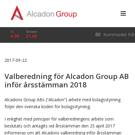
+/-
Senaste
Kommuniké frå
0.00
31.60
årsstämma i Alcado
2017-09-22
Group AB (publ) den
Valberedning för Alcadon Group AB
29 april 2026
inför årsstämman 2018
Alcadons Group ABs (”Alcadon”) arbete med bolagsstyrning
följer den svenska koden för bolagsstyrning.
I enlighet med principer för valberedningens arbete som
beslutats och antagits vid årsstämman den 25 april 2017
informeras om att Alcadons valberedning inför årsstämman