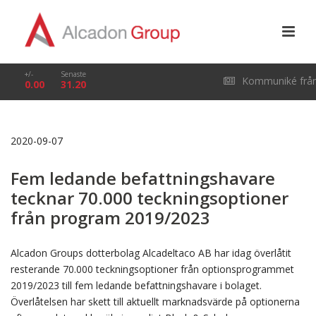
+/-
Senaste
Kommuniké frå
0.00
31.20
årsstämma i Alcado
2020-09-07
Group AB (publ) den
Fem ledande befattningshavare
29 april 2026
tecknar 70.000 teckningsoptioner
från program 2019/2023
Alcadon Groups dotterbolag Alcadeltaco AB har idag överlåtit
resterande 70.000 teckningsoptioner från optionsprogrammet
2019/2023 till fem ledande befattningshavare i bolaget.
Överlåtelsen har skett till aktuellt marknadsvärde på optionerna