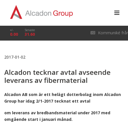
+/-
Senaste
Kommuniké frå
0.00
31.60
årsstämma i Alcado
2017-01-02
Group AB (publ) den
Alcadon tecknar avtal avseende
29 april 2026
leverans av fibermaterial
Alcadon AB som är ett helägt dotterbolag inom Alcadon
Group har idag 2/1-2017 tecknat ett avtal
om leverans av bredbandsmaterial under 2017 med
omgående start i januari månad.