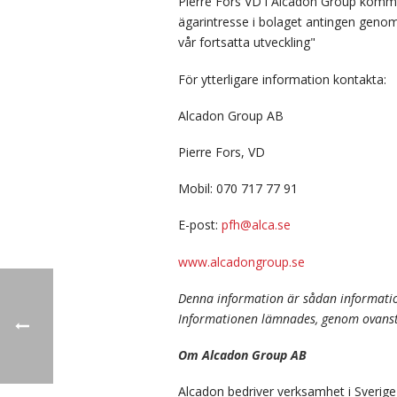
Pierre Fors VD i Alcadon Group komment
ägarintresse i bolaget antingen genom
vår fortsatta utveckling"
För ytterligare information kontakta:
Alcadon Group AB
Pierre Fors, VD
Mobil: 070 717 77 91
E-post:
pfh@alca.se
www.alcadongroup.se
Denna information är sådan informatio
Informationen lämnades, genom ovanstå
Om Alcadon Group AB
Alcadon bedriver verksamhet i Sverig