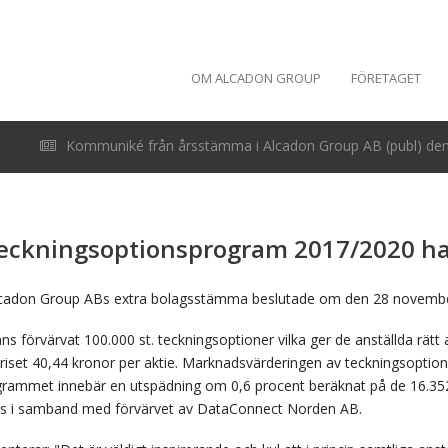
OM ALCADON GROUP
FÖRETAGET
Kommuniké från årsstämma i Alcadon Group AB (publ) den 
eckningsoptionsprogram 2017/2020 har
cadon Group ABs extra bolagsstämma beslutade om den 28 november 
s förvärvat 100.000 st. teckningsoptioner vilka ger de anställda rätt a
l priset 40,44 kronor per aktie. Marknadsvärderingen av teckningsoptio
rammet innebär en utspädning om 0,6 procent beräknat på de 16.352.4
 i samband med förvärvet av DataConnect Norden AB.