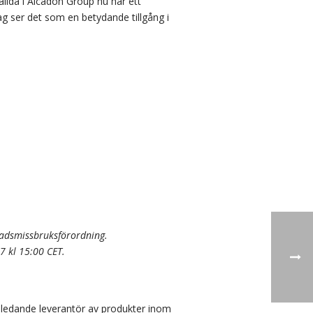
ällda i Alcadon Group nu har ett
g ser det som en betydande tillgång i
nadsmissbruksförordning.
7 kl 15:00 CET.
 ledande leverantör av produkter inom