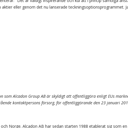
erar: "Det är väldigt inspirerande och kul att i princip samtliga anst
 aktier eller genom det nu lanserade teckningsoptionsprogrammet. Ja
n som Alcadon Group AB är skyldigt att offentliggöra enligt EUs mark
ende kontaktpersons försorg, för offentliggörande den 23 januari 201
e och Norge. Alcadon AB har sedan starten 1988 etablerat sig som en