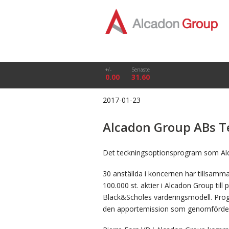
+/-
Senaste
0.00
31.60
2017-01-23
Alcadon Group ABs T
Det teckningsoptionsprogram som Al
30 anställda i koncernen har tillsamman
100.000 st. aktier i Alcadon Group til
Black&Scholes värderingsmodell. Prog
den apportemission som genomfördes