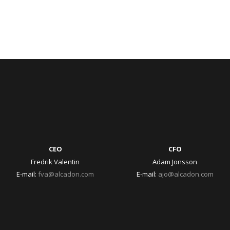
CEO
CFO
Fredrik Valentin
Adam Jonsson
E-mail:
fva@alcadon.com
E-mail:
ajo@alcadon.com