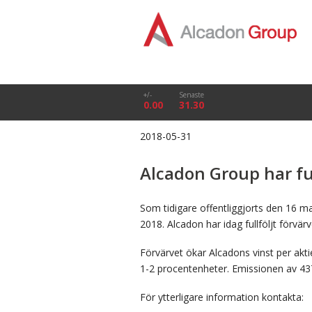
+/-
Senaste
0.00
31.30
2018-05-31
Alcadon Group har fu
Som tidigare offentliggjorts den 16 ma
2018. Alcadon har idag fullföljt förvä
Förvärvet ökar Alcadons vinst per akt
1-2 procentenheter. Emissionen av 437.
För ytterligare information kontakta: