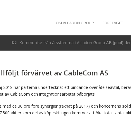
OM ALCADON GROUP
FÖRETAGET
Kommuniké från årsstämma i Alcadon Group AB (publ) den 
llföljt förvärvet av CableCom AS
j 2018 har parterna undertecknat ett bindande överlåtelseavtal, beräkn
rvet av CableCom och integrationsarbetet påbörjats.
ie med ca 30 öre före synergier (räknat på 2017) och koncernens solid
500 aktier som del av köpeskillingen kommer att öka totalt antal aktie