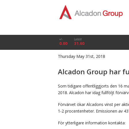
+/-
Latest
0.00
31.60
Thursday May 31st, 2018
Alcadon Group har fu
Som tidigare offentliggjorts den 16 ma
2018. Alcadon har idag fullföljt förvä
Förvärvet ökar Alcadons vinst per akt
1-2 procentenheter. Emissionen av 437.
För ytterligare information kontakta: