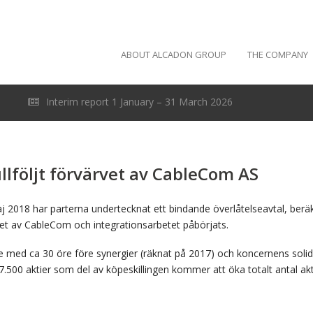
ABOUT ALCADON GROUP
THE COMPANY
Interim report 1 January – 31 March 2026
llföljt förvärvet av CableCom AS
j 2018 har parterna undertecknat ett bindande överlåtelseavtal, beräkn
rvet av CableCom och integrationsarbetet påbörjats.
ie med ca 30 öre före synergier (räknat på 2017) och koncernens solid
500 aktier som del av köpeskillingen kommer att öka totalt antal aktie