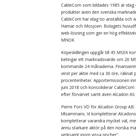
CableCom som bildades 1985 är idag en
produkter även den svenska marknaden.
CableCom har idag tio anställda och ä
Hamar och Mosjoen. Bolagets huvudfok
web-lösning som ger en hög effektivi
MNOK
Köpeskillingen uppgår till 45 MSEK ko
betingar ett marknadsvärde om 20 MSEK
kommande 24 månaderna. Finansiering 
vinst per aktie med ca 30 öre, räknat
procentenheter. Apportemissionen inne
juni 2018 och konsoliderar CableCom 
efter förvärvet samt även Alcadon A
Pierre Fors VD för Alcadon Group AB:
tillsammans. Vi kompletterar Alcadons
kompletterar varandra mycket väl, me
ännu starkare aktör på den norska ma
verksamt inom vissa nischer”.