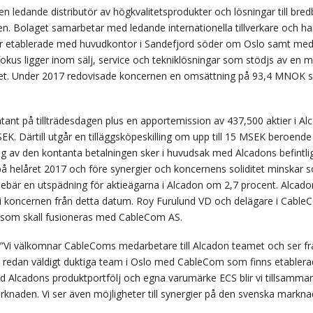
 ledande distributör av högkvalitetsprodukter och lösningar till bred
 Bolaget samarbetar med ledande internationella tillverkare och har
r etablerade med huvudkontor i Sandefjord söder om Oslo samt med säl
us ligger inom sälj, service och tekniklösningar som stödjs av en 
tet. Under 2017 redovisade koncernen en omsättning på 93,4 MNOK sa
ntant på tillträdesdagen plus en apportemission av 437,500 aktier i
. Därtill utgår en tilläggsköpeskilling om upp till 15 MSEK beroende
av den kontanta betalningen sker i huvudsak med Alcadons befintlig
 på helåret 2017 och före synergier och koncernens soliditet minskar
bär en utspädning för aktieägarna i Alcadon om 2,7 procent. Alcadon 
i koncernen från detta datum. Roy Furulund VD och delägare i Cable
S som skall fusioneras med CableCom AS.
 ”Vi välkomnar CableComs medarbetare till Alcadon teamet och ser 
 redan väldigt duktiga team i Oslo med CableCom som finns etablerad
d Alcadons produktportfölj och egna varumärke ECS blir vi tillsam
rknaden. Vi ser även möjligheter till synergier på den svenska mar