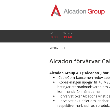
+/-
Senaste
0.00
31.60
2018-05-16
Alcadon förvärvar C
Alcadon Group AB (”Alcadon”) har 
CableCom-koncernen redovisade
Köpeskillingen uppgår till 45 M
betingar ett marknadsvärde om 20
kommande 24 månaderna.
Förvärvet ökar Alcadons vinst pe
Förvärvet av CableCom innebär 
respektive marknad- och produk