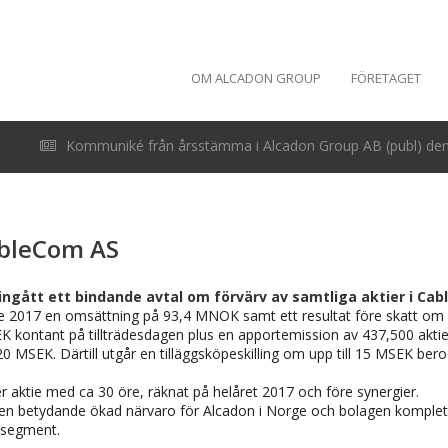
OM ALCADON GROUP
FÖRETAGET
Kommuniké från årsstämma i Alcadon Group AB (publ) den 
ableCom AS
ingått ett bindande avtal om förvärv av samtliga aktier i Ca
 2017 en omsättning på 93,4 MNOK samt ett resultat före skatt o
SEK kontant på tillträdesdagen plus en apportemission av 437,500 akt
 MSEK. Därtill utgår en tilläggsköpeskilling om upp till 15 MSEK ber
r aktie med ca 30 öre, räknat på helåret 2017 och före synergier.
en betydande ökad närvaro för Alcadon i Norge och bolagen komplett
tsegment.