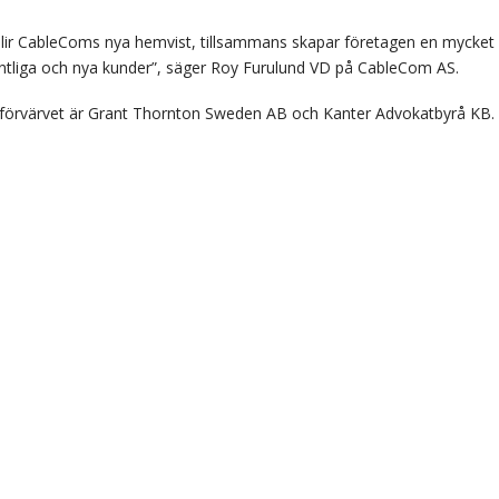
lir CableComs nya hemvist, tillsammans skapar företagen en mycket g
efintliga och nya kunder”, säger Roy Furulund VD på CableCom AS.
 förvärvet är Grant Thornton Sweden AB och Kanter Advokatbyrå KB.