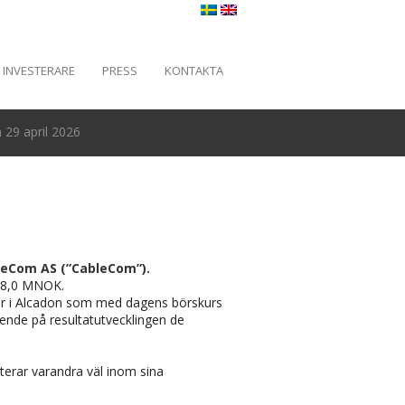
INVESTERARE
PRESS
KONTAKTA
29 april 2026
bleCom AS (”CableCom”).
m 8,0 MNOK.
ier i Alcadon som med dagens börskurs
oende på resultatutvecklingen de
erar varandra väl inom sina