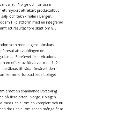
bandsnät i Norge och för vissa
 ett mycket attraktivt produktutbud.
j- och teknikfilialer i Bergen,
modern IT-plattform med en integrerad
mt ett resultat före skatt om 8,0
 Alcadon som med dagens börskurs
 på resultatutvecklingen de
a kassa. Förvärvet ökar Alcadons
 som en effekt av förvärvet med 1–2
beräknas tillträda förvärvet den 1
Com kommer fortsatt leda bolaget
fram emot en spännande utveckling
e på flera orter i Norge. Bolagen
mans med CableCom en komplett och nu
knaden där CableCom sedan många år är