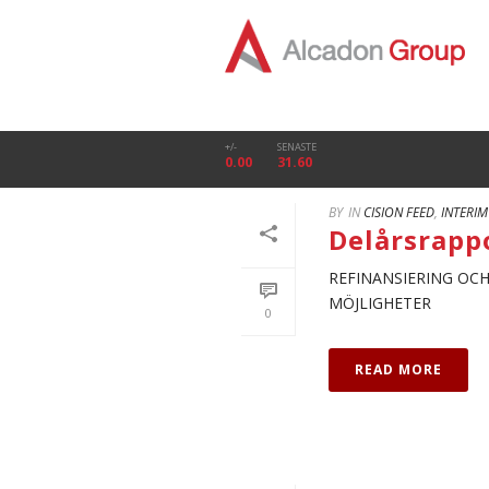
+/-
SENASTE
0.00
31.60
BY
IN
CISION FEED
,
INTERIM
Delårsrappo
REFINANSIERING OC
MÖJLIGHETER
0
READ MORE