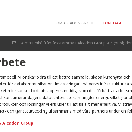
OM ALCADON GROUP
FÖRETAGET
Kommuniké från årsstämma i Alcadon Group AB (publ) den 
rbete
ärsmodell. Vi önskar bidra till ett bättre samhälle, skapa kundnytta och
ukter för datakommunikation. Investeringar i nätverks infrastruktur så
vilket minskar koldioxidutsläppen samtidigt som det förbättrar arbet
 konsumerar dagens datacenters stora mängder energi, vilket gör att
dukter och lösningar vi erbjuder till att bli allt mer effektiva. Vi strävar
kt- och tjänsteutveckling tillsammans med våra partners under en fo
5 Alcadon Group