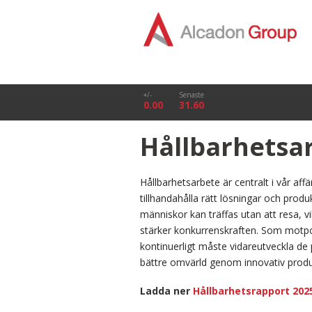
+/-
Senaste
0.00
31.60
Hållbarhetsa
Hållbarhetsarbete är centralt i vår aff
tillhandahålla rätt lösningar och prod
människor kan träffas utan att resa, 
stärker konkurrenskraften. Som motpol
kontinuerligt måste vidareutveckla de pro
bättre omvärld genom innovativ produ
Ladda ner
Hållbarhetsrapport 202