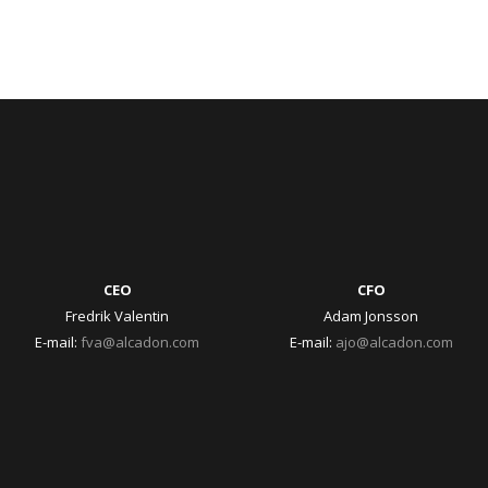
CEO
CFO
Fredrik Valentin
Adam Jonsson
E-mail:
fva@alcadon.com
E-mail:
ajo@alcadon.com