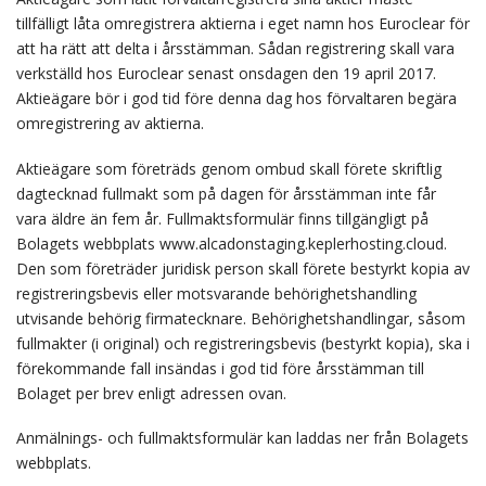
tillfälligt låta omregistrera aktierna i eget namn hos Euroclear för
att ha rätt att delta i årsstämman. Sådan registrering skall vara
verkställd hos Euroclear senast onsdagen den 19 april 2017.
Aktieägare bör i god tid före denna dag hos förvaltaren begära
omregistrering av aktierna.
Aktieägare som företräds genom ombud skall förete skriftlig
dagtecknad fullmakt som på dagen för årsstämman inte får
vara äldre än fem år. Fullmaktsformulär finns tillgängligt på
Bolagets webbplats www.alcadonstaging.keplerhosting.cloud.
Den som företräder juridisk person skall förete bestyrkt kopia av
registreringsbevis eller motsvarande behörighetshandling
utvisande behörig firmatecknare. Behörighetshandlingar, såsom
fullmakter (i original) och registreringsbevis (bestyrkt kopia), ska i
förekommande fall insändas i god tid före årsstämman till
Bolaget per brev enligt adressen ovan.
Anmälnings- och fullmaktsformulär kan laddas ner från Bolagets
webbplats.