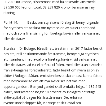
-1 290 180 kronor, tillsammans med balanserade vinstmedel
39 530 000 kronor, totalt 38 239 820 kronor balanseras i ny
räkning.
Punkt 14. Beslut om styrelsens förslag till bemyndigande
för styrelsen att besluta om nyemission av aktier i samband
med och som finansiering för företagsförvärv eller verksamhet
eller del därav.
Styrelsen för Bolaget föreslår att årsstämman 2017 fattar beslut
om att, intill nästkommande årsstämma, bemyndiga styrelsen
att i samband med avtal om företagsförvärv, vid verksamhet
eller del därav, vid ett eller flera tillfällen, med eller utan avvikelse
från aktieägares företrädesrätt, fatta beslut om nyemission av
aktier i Bolaget. Sådant emissionsbeslut ska endast kunna fattas
med bestämmelse om att nya aktier ska betalas med
apportegendom. Bemyndigandet skall omfatta högst 1 635 245
aktier, motsvarande högst 10 procent av Bolagets befintliga
aktiekapital på dagen för årsstämman. Det erhållna
nyemissionsbeloppet får, vid varje enskilt avtal om