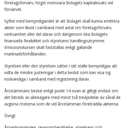
företagsförvärv, högst motsvara Bolagets kapitalinsats vid
förvärvet.
Syftet med bemyndigandet är att Bolaget skall kunna emittera
aktier som likvid i samband med avtal om företagsförvärv,
verksamhet eller del därav och därigenom öka Bolagets
finansiella flexibilitet och styrelsens handlingsutrymme.
Emissionskursen skall fastställas enligt gällande
marknadsförhållanden.
Styrelsen eller den styrelsen sätter i sitt ställe bemyndigas att
vidta de mindre justeringar i detta beslut som kan visa sig
nödvändiga i samband med registrering därav.
Årsstämmans beslut enligt punkt 14 ovan är giltigt endast om
det biträds av aktieägare med minst två tredjedelar av såväl de
avgivna rösterna som de vid årsstämman företrädda aktierna.
Övrigt
Årsredovisningen, revisionsberättelse, styrelsens och