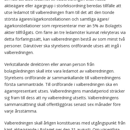
aktieägare eller ägargrupp i storleksordning beredas tillfälle att
utse ledamot till valberedningen fram till det att den tionde
största ägaren/ägarkonstellationen och samtliga ägare/
ägarkonstellationer som representerar mer än 5% av Bolagets
aktier tillfrågats. Om färre än tre ledamöter kunnat rekryteras via
detta förfaringssätt, kan valberedningen bestå av som minst två
personer. Därutöver ska styrelsens ordförande utses att ingå i
valberedningen.
Verkställande direktören eller annan person från
bolagsledningen skall inte vara ledamot av valberedningen.
Styrelsens ordförande är sammankallande till valberedningens
första sammanträde. Till ordförande i valberedningen ska en
ägarrepresentant utses. Valberedningens mandatperiod sträcker
sig fram till dess att ny valberedning utsetts. Valberedningens
sammansättning skall offentliggöras senast sex månader före
varje årsstämma.
Valberedningen skall årligen konstitueras med utgångspunkt från
känt aktieägande i Bolaget per den 31 augusti. Om väsentliga