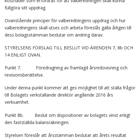
kostnader som erfordras för att valberedningen skall kunna
fullgöra sitt uppdrag.
Ovanstående principer för valberedningens uppdrag och hur
valberedningens skall utses och arbeta föreslås gälla årligen till
dess bolagsstämman beslutar om ändring därav.
STYRELSENS FÖRSLAG TILL BESLUT VID ÄRENDEN 7, 8b OCH
14 ENLIGT OVAN.
Punkt 7. Föredragning av framlagd årsredovisning och
revisionsberättelse.
Under denna punkt kommer att ges möjlighet till att ställa frågor
till Bolagets verkställande direktör angående 2016 års
verksamhet.
Punkt 8b. Beslut om dispositioner av bolagets vinst enligt
den fastställda balansräkningen.
Styrelsen föreslår att årsstämman beslutar att årets resultat