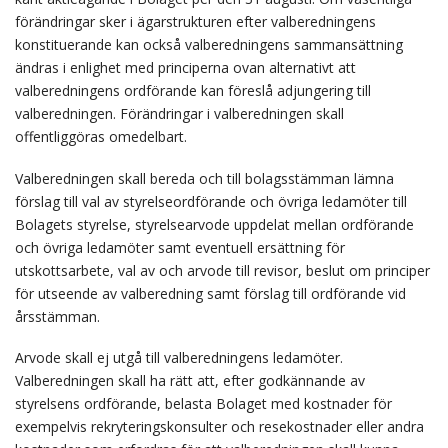
förändringar sker i ägarstrukturen efter valberedningens
konstituerande kan också valberedningens sammansättning
ändras i enlighet med principerna ovan alternativt att
valberedningens ordförande kan föreslå adjungering till
valberedningen. Förändringar i valberedningen skall
offentliggöras omedelbart.
Valberedningen skall bereda och till bolagsstämman lämna
förslag till val av styrelseordförande och övriga ledamöter till
Bolagets styrelse, styrelsearvode uppdelat mellan ordförande
och övriga ledamöter samt eventuell ersättning för
utskottsarbete, val av och arvode till revisor, beslut om principer
för utseende av valberedning samt förslag till ordförande vid
årsstämman.
Arvode skall ej utgå till valberedningens ledamöter.
Valberedningen skall ha rätt att, efter godkännande av
styrelsens ordförande, belasta Bolaget med kostnader för
exempelvis rekryteringskonsulter och resekostnader eller andra