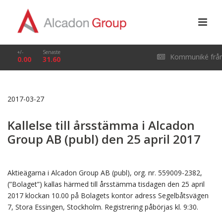
+/-
Senaste
Kommuniké frå
0.00
31.60
årsstämma i Alcado
2017-03-27
Group AB (publ) den
Kallelse till årsstämma i Alcadon
29 april 2026
Group AB (publ) den 25 april 2017
Aktieägarna i Alcadon Group AB (publ), org. nr. 559009-2382,
(”Bolaget”) kallas härmed till årsstämma tisdagen den 25 april
2017 klockan 10.00 på Bolagets kontor adress Segelbåtsvägen
7, Stora Essingen, Stockholm. Registrering påbörjas kl. 9:30.