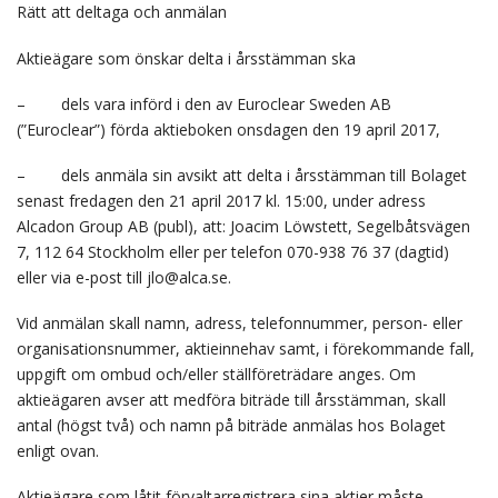
Rätt att deltaga och anmälan
Aktieägare som önskar delta i årsstämman ska
– dels vara införd i den av Euroclear Sweden AB
(”Euroclear”) förda aktieboken onsdagen den 19 april 2017,
– dels anmäla sin avsikt att delta i årsstämman till Bolaget
senast fredagen den 21 april 2017 kl. 15:00, under adress
Alcadon Group AB (publ), att: Joacim Löwstett, Segelbåtsvägen
7, 112 64 Stockholm eller per telefon 070-938 76 37 (dagtid)
eller via e-post till jlo@alca.se.
Vid anmälan skall namn, adress, telefonnummer, person- eller
organisationsnummer, aktieinnehav samt, i förekommande fall,
uppgift om ombud och/eller ställföreträdare anges. Om
aktieägaren avser att medföra biträde till årsstämman, skall
antal (högst två) och namn på biträde anmälas hos Bolaget
enligt ovan.
Aktieägare som låtit förvaltarregistrera sina aktier måste