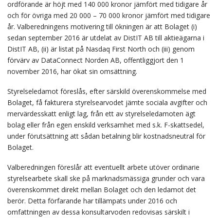
ordförande är höjt med 140 000 kronor jämfört med tidigare år
och för övriga med 20 000 – 70 000 kronor jämfört med tidigare
år. Valberedningens motivering till ökningen är att Bolaget (i)
sedan september 2016 är utdelat av DistIT AB till aktieägarna i
DistIT AB, (ii) är listat på Nasdaq First North och (iii) genom
förvärv av DataConnect Norden AB, offentliggjort den 1
november 2016, har ökat sin omsättning.
Styrelseledamot föreslås, efter särskild överenskommelse med
Bolaget, få fakturera styrelsearvodet jämte sociala avgifter och
mervärdesskatt enligt lag, från ett av styrelseledamoten ägt
bolag eller från egen enskild verksamhet med s.k. F-skattsedel,
under förutsättning att sådan betalning blir kostnadsneutral för
Bolaget.
Valberedningen föreslår att eventuellt arbete utöver ordinarie
styrelsearbete skall ske på marknadsmässiga grunder och vara
överenskommet direkt mellan Bolaget och den ledamot det
berör. Detta förfarande har tillämpats under 2016 och
omfattningen av dessa konsultarvoden redovisas särskilt i