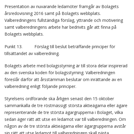
Presentation av nuvarande ledamöter framgår av Bolagets
årsredovisning 2016 samt på Bolagets webbplats.
Valberedningens fullständiga förslag, yttrande och motivering
samt valberedningens arbete har bedrivits går att finna på
Bolagets webbplats.
Punkt 13. Förslag till beslut beträffande principer för
tillsättandet av valberedning.
Bolagets arbete med bolagsstyrning är till stora delar inspirerad
av den svenska koden för bolagsstyrning. Valberedningen
föreslår därför att årsstämman beslutar om inrättande av en
valberedning enligt följande principer.
Styrelsens ordförande ska årligen senast den 15 oktober
sammankalla de tre röstmässigt största aktieägarna eller ägare
representerande de tre största ägargrupperna i Bolaget, vilka
sedan äger rätt att utse en ledamot var till valberedningen. Om
någon av de tre största aktieägarna eller ägargrupperna avstår
sin rätt att utse ledamot till valberedningen skall nästa