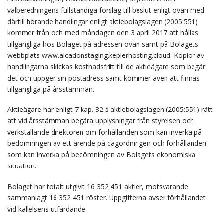
valberedningens fullständiga förslag till beslut enligt ovan med
därtill hörande handlingar enligt aktiebolagslagen (2005:551)
kommer från och med måndagen den 3 april 2017 att hållas
tillgängliga hos Bolaget på adressen ovan samt på Bolagets
webbplats www.alcadonstaging.keplerhosting.cloud. Kopior av
handlingarna skickas kostnadsfritt till de aktieägare som begär
det och uppger sin postadress samt kommer även att finnas
tillgängliga på årsstämman.
Aktieägare har enligt 7 kap. 32 § aktiebolagslagen (2005:551) rätt
att vid årsstämman begära upplysningar från styrelsen och
verkställande direktören om förhållanden som kan inverka på
bedömningen av ett ärende på dagordningen och förhållanden
som kan inverka på bedömningen av Bolagets ekonomiska
situation.
Bolaget har totalt utgivit 16 352 451 aktier, motsvarande
sammanlagt 16 352 451 röster. Uppgifterna avser förhållandet
vid kallelsens utfärdande.