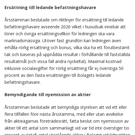
Ersättning till ledande befattningshavare
Årsstämman beslutade om riktlinjer för ersättning till ledande
befattningshavare avseende 2026 vilket i huvudsak innebär att
löner och övriga ersättningsvillkor för ledningen ska vara
marknadsmässiga. Utöver fast grundlön kan ledningen även
erhålla rörlig ersättning och bonus, vilka ska ha ett förutbestämt
tak och baseras på uppnådda resultat i förhållande till fastställda
resultatmål (och vissa fall andra nyckeltal). Maximal kostnad
inklusive socialavgifter för rörlig ersättning får ej överstiga 50
procent av den fasta ersättningen till Bolagets ledande
befattningshavare.
Bemyndigande till nyemission av aktier
Årsstämman beslutade att bemyndiga styrelsen att vid ett eller
flera tillfällen före nästa årsstämma, med eller utan avvikelse
från aktieägarnas företrädesrätt, fatta beslut om nyemission av
aktier till ett antal som sammanlagt vid var tid inte överstiger tio
procent av totalt antal utestående aktier i Bolaget vid tidpunkten