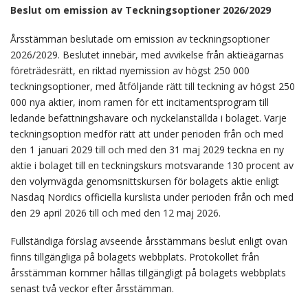
Beslut om emission av Teckningsoptioner 2026/2029
Årsstämman beslutade om emission av teckningsoptioner
2026/2029. Beslutet innebär, med avvikelse från aktieägarnas
företrädesrätt, en riktad nyemission av högst 250 000
teckningsoptioner, med åtföljande rätt till teckning av högst 250
000 nya aktier, inom ramen för ett incitamentsprogram till
ledande befattningshavare och nyckelanställda i bolaget. Varje
teckningsoption medför rätt att under perioden från och med
den 1 januari 2029 till och med den 31 maj 2029 teckna en ny
aktie i bolaget till en teckningskurs motsvarande 130 procent av
den volymvägda genomsnittskursen för bolagets aktie enligt
Nasdaq Nordics officiella kurslista under perioden från och med
den 29 april 2026 till och med den 12 maj 2026.
Fullständiga förslag avseende årsstämmans beslut enligt ovan
finns tillgängliga på bolagets webbplats. Protokollet från
årsstämman kommer hållas tillgängligt på bolagets webbplats
senast två veckor efter årsstämman.