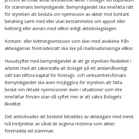
för stämmans bemyndigande. Bemyndigandet ska innefatta rätt
för styrelsen att besluta om nyemission av aktier mot kontant
betalning samt med eller utan bestämmelse om apport eller
kvittning eller annars med villkor enligt aktiebolagslagen.
Kontant- eller kvittningsemission som sker med avvikelse från
aktieägarnas företrädesrätt ska ske på marknadsmässiga villkor.
Huvudsyftet med bemyndigandet är att ge styrelsen flexibilitet i
arbetet med att säkerställa att Bolaget på ett ändamålsenligt
sätt kan tillföra kapital för företags‐ och verksamhetsförvärv.
Bemyndigandet ska även möjliggöra för styrelsen att fatta
beslut om riktade nyemissioner även i situationer som inte
innefattar förvärv utan då syftet mer är att säkra Bolagets
likviditet.
Det antecknades att beslutet biträddes av aktieägare med minst
två tredjedelar av såväl de avgivna rösterna som aktier
företrädda vid stämman.