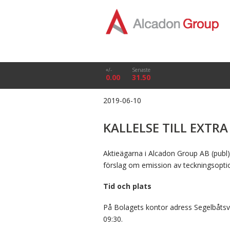
+/-
Senaste
0.00
31.50
2019-06-10
KALLELSE TILL EXT
Aktieägarna i Alcadon Group AB (publ),
förslag om emission av teckningsopti
Tid och plats
På Bolagets kontor adress Segelbåts
09:30.