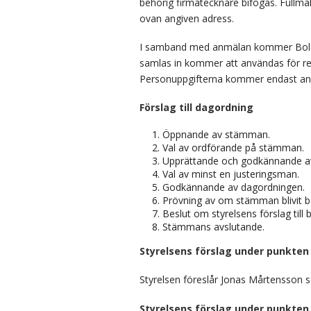
behörig firmatecknare bifogas. Fullmak
ovan angiven adress.
I samband med anmälan kommer Bolage
samlas in kommer att användas för re
Personuppgifterna kommer endast anv
Förslag till dagordning
Öppnande av stämman.
Val av ordförande på stämman.
Upprättande och godkännande av
Val av minst en justeringsman.
Godkännande av dagordningen.
Prövning av om stämman blivit 
Beslut om styrelsens förslag til
Stämmans avslutande.
Styrelsens förslag under punkten
Styrelsen föreslår Jonas Mårtensson
Styrelsens förslag under punkten