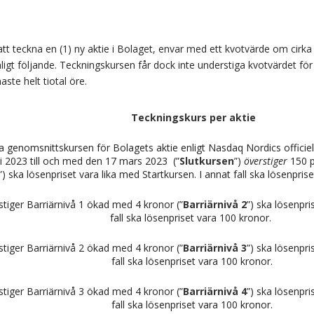
att teckna en (1) ny aktie i Bolaget, envar med ett kvotvärde om cir
igt följande. Teckningskursen får dock inte understiga kvotvärdet fö
ste helt tiotal öre.
Teckningskurs per aktie
enomsnittskursen för Bolagets aktie enligt Nasdaq Nordics officiell
i
2023 till och med den 17 mars 2023 (”
Slutkursen
”)
överstiger
150 p
”) ska lösenpriset vara lika med Startkursen. I annat fall ska lösenpris
tiger Barriärnivå 1
ökad med 4 kronor (”
Barriärnivå 2
”) ska lösenpri
fall ska lösenpriset vara 100 kronor.
tiger Barriärnivå 2
ökad med 4 kronor (”
Barriärnivå 3
”) ska lösenpri
fall ska lösenpriset vara 100 kronor.
tiger Barriärnivå 3
ökad med 4 kronor (”
Barriärnivå 4
”) ska lösenpri
fall ska lösenpriset vara 100 kronor.