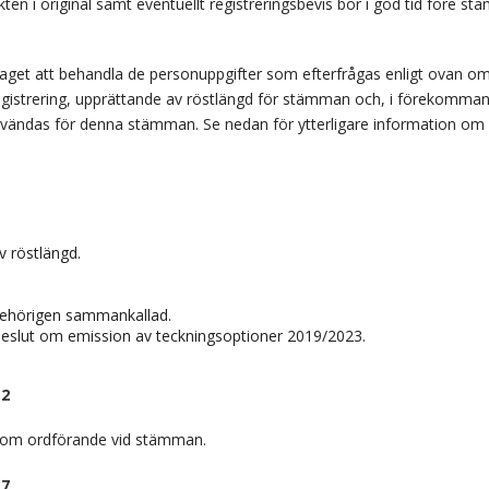
ten i original samt eventuellt registreringsbevis bör i god tid före st
t att behandla de personuppgifter som efterfrågas enligt ovan om
gistrering, upprättande av röstlängd för stämman och, i förekomman
ändas för denna stämman. Se nedan för ytterligare information om b
 röstlängd.
behörigen sammankallad.
l beslut om emission av teckningsoptioner 2019/2023.
 2
 som ordförande vid stämman.
 7