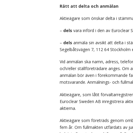
Rätt att delta och anmälan
Aktieägare som önskar delta i stämma
–
dels
vara införd i den av Euroclea
–
dels
anmäla sin avsikt att delta i s
Segelbåtsvägen 7, 112 64 Stockholm elle
Vid anmälan ska namn, adress, telef
och/eller ställföreträdare anges. Om a
anmälan bör även i förekommande fall, 
motsvarande. Anmälnings- och fullmak
Aktieägare, som låtit förvaltarregistr
Euroclear Sweden AB inregistrera akti
aktierna.
Aktieägare som företräds genom ombud
fem år. Om fullmakten utfärdats av ju