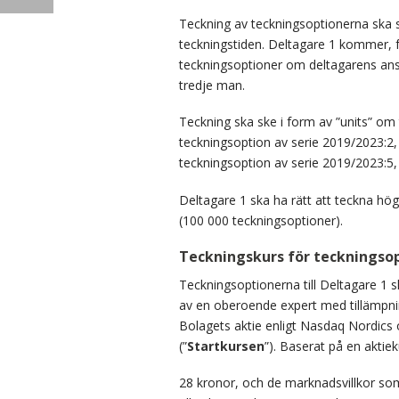
Teckning av teckningsoptionerna ska sk
teckningstiden.
Deltagare 1 kommer, för
teckningsoptioner om deltagarens anstä
tredje man
.
Teckning ska ske i form av ”units” om 
teckningsoption av serie 2019/2023:2, 
teckningsoption av serie 2019/2023:5,
Deltagare 1 ska ha rätt att teckna hög
(100 000 teckningsoptioner).
Teckningskurs för teckningso
Teckningsoptionerna till Deltagare 1 
av en oberoende expert med tillämpn
Bolagets aktie
enligt Nasdaq Nordics o
(”
Startkursen
”). Baserat på en aktie
28 kronor, och de marknadsvillkor som