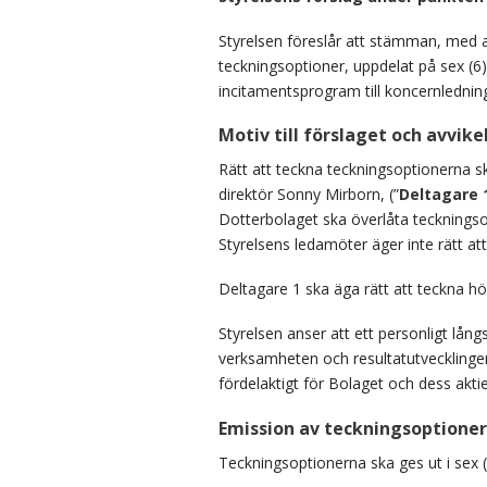
Styrelsen föreslår att stämman, med a
teckningsoptioner, uppdelat på sex (6)
incitamentsprogram till koncernlednin
Motiv till förslaget och avvik
Rätt att teckna teckningsoptionerna sk
direktör
Sonny Mirborn, (”
Deltagare 
Dotterbolaget ska överlåta teckningsop
Styrelsens ledamöter äger inte rätt at
Deltagare 1 ska äga rätt att teckna h
Styrelsen anser att ett personligt lå
verksamheten och resultatutvecklinge
fördelaktigt för Bolaget och dess akti
Emission av teckningsoptioner
Teckningsoptionerna ska ges ut i sex (6