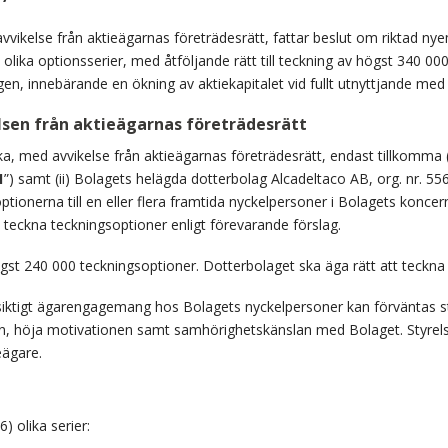
vvikelse från aktieägarnas företrädesrätt, fattar beslut om riktad ny
 olika optionsserier, med åtföljande rätt till teckning av högst 340 00
gen, innebärande en ökning av aktiekapitalet vid fullt utnyttjande m
elsen från aktieägarnas företrädesrätt
a, med avvikelse från aktieägarnas företrädesrätt, endast tillkomma (i
1
”) samt (ii) Bolagets helägda dotterbolag Alcadeltaco AB, org. nr. 55
tionerna till en eller flera framtida nyckelpersoner i Bolagets koncern
t teckna teckningsoptioner enligt förevarande förslag.
ögst 240 000 teckningsoptioner. Dotterbolaget ska äga rätt att teckn
ngsiktigt ägarengagemang hos Bolagets nyckelpersoner kan förväntas st
n, höja motivationen samt samhörighetskänslan med Bolaget. Styrels
eägare.
) olika serier: