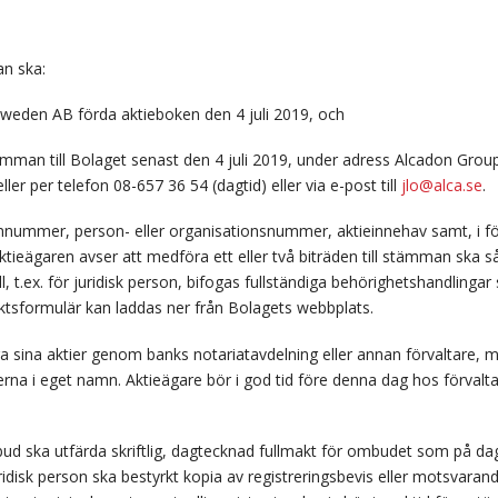
n ska:
r Sweden AB förda aktieboken den
4 juli 2019, och
tämman till Bolaget senast den 4
juli 2019, under adress Alcadon Group
r per telefon 08-657 36 54 (dagtid) eller via e-post till
jlo@alca.se
.
onnummer, person- eller organisationsnummer, aktieinnehav samt, i
ktieägaren avser att medföra ett eller två biträden till stämman ska s
t.ex. för juridisk person, bifogas fullständiga behörighetshandlingar 
tsformulär kan laddas ner från Bolagets webbplats.
era sina aktier genom banks notariatavdelning eller annan förvaltare,
erna i eget namn. Aktieägare bör i god tid före denna dag hos förvalt
 ska utfärda skriftlig, dagtecknad fullmakt för ombudet som på dag
ridisk person
ska bestyrkt kopia av registreringsbevis eller motsvaran