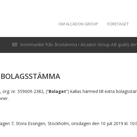
OM ALCADON GROUP
FÖRETAGET
Kommuniké från årsstämma i Alcadon Group AB (publ) den 
RA BOLAGSSTÄMMA
 org. nr. 559009-2382, (”
Bolaget
”) kallas härmed till extra bolagsst
oner.
vägen 7, Stora Essingen, Stockholm, onsdagen
den 10 juli 2019 kl. 10:0