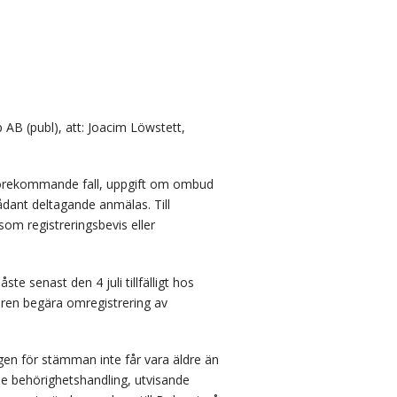
 AB (publ), att: Joacim Löwstett,
 förekommande fall, uppgift om ombud
ådant deltagande anmälas. Till
som registreringsbevis eller
 måste senast
den 4 juli tillfälligt hos
aren begära omregistrering av
en för stämman inte får vara äldre än
de behörighetshandling, utvisande