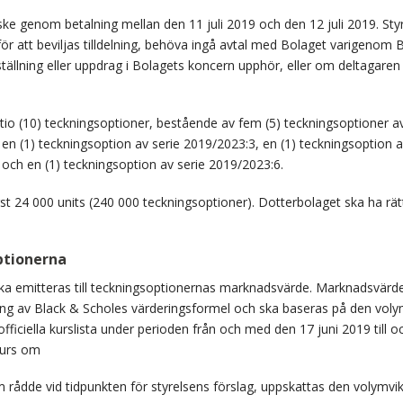
e genom betalning mellan den 11 juli 2019 och den 12 juli 2019. Styr
 att beviljas tilldelning, behöva ingå avtal med Bolaget varigenom B
llning eller uppdrag i Bolagets koncern upphör, eller om deltagaren s
tio (10) teckningsoptioner, bestående av fem (5) teckningsoptioner av
en (1) teckningsoption av serie 2019/2023:3, en (1) teckningsoption a
 och en (1) teckningsoption av serie 2019/2023:6.
st 24 000 units (240 000 teckningsoptioner). Dotterbolaget ska ha rät
ptionerna
ska emitteras till teckningsoptionernas marknadsvärde. Marknadsvärde
ing av Black & Scholes värderingsformel och ska baseras på den vol
fficiella kurslista under perioden från och med den 17 juni 2019 till 
kurs om
 rådde vid tidpunkten för styrelsens förslag, uppskattas den volymvi