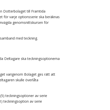
n Dotterbolaget till Framtida
t för varje optionsserie ska beräknas
ymvägda genomsnittskursen för
 i samband med teckning
.
mtida Deltagare ska teckningsoptionerna
get varigenom Bolaget ges rätt att
ltagaren skulle överlåta
(5) teckningsoptioner av serie
1) teckningsoption av serie