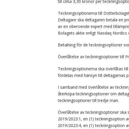
till cirka 3,30 kronor per teckningsopti
Teckningsoptionerna till Dotterbolaget
Deltagare ska deltagaren betala en p
av en oberoende expert med tillämpn
Bolagets aktie
enligt Nasdaq Nordics o
Betalning för de teckningsoptioner s
Överlåtelse av teckningsoptioner till 
Teckningsoptionerna ska överlåtas till
fördelas med hänsyn till deltagarnas p
I samband med överlåtelse av teckning
återköpa teckningsoptioner om deltaga
teckningsoptioner till tredje man
.
Överlåtelse av teckningsoptioner ska s
2019/2023:1, en (1) teckningsoption av
2019/2023:4, en (1) teckningsoption a