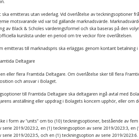
on.
 ska emitteras utan vederlag. Vid överlåtelse av teckningsoptioner frå
remie motsvarande vid var tid gällande marknadsvärde. Marknadsvärde
ing av Black & Scholes värderingsformel och ska baseras på den vol
fficiella kurslista under en period om tre veckor före överlåtelsen.
om emitteras till marknadspris ska erläggas genom kontant betalning
Framtida Deltagare
 en eller flera Framtida Deltagare. Om överlåtelse sker till flera Fra
osition och ansvar i Bolaget.
soptioner till Framtida Deltagare ska deltagaren ingå avtal med Bola
rens anställning eller uppdrag i Bolagets koncern upphör, eller om de
ke i form av ”units” om tio (10) teckningsoptioner, bestående av fem 
 serie 2019/2023:2, en (1) teckningsoption av serie 2019/2023:3, en (
v serie 2019/2023:5, och en (1) teckningsoption av serie 2019/2023:6.