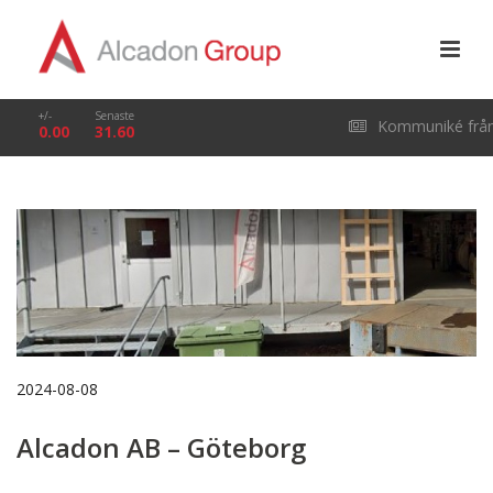
+/-
Senaste
Kommuniké frå
0.00
31.60
årsstämma i Alcado
Group AB (publ) den
29 april 2026
2024-08-08
Alcadon AB – Göteborg