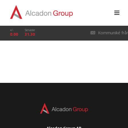
+/-
Senaste
Kommuniké frå
0.00
31.30
årsstämma i Alcado
Group AB (publ) den
29 april 2026
Alcadon Group AB