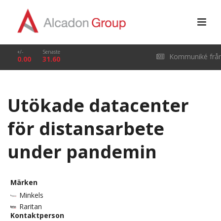
+/-
Senaste
Kommuniké frå
0.00
31.60
årsstämma i Alcado
Utökade datacenter
Group AB (publ) den
för distansarbete
29 april 2026
under pandemin
Märken
Minkels
Raritan
Kontaktperson