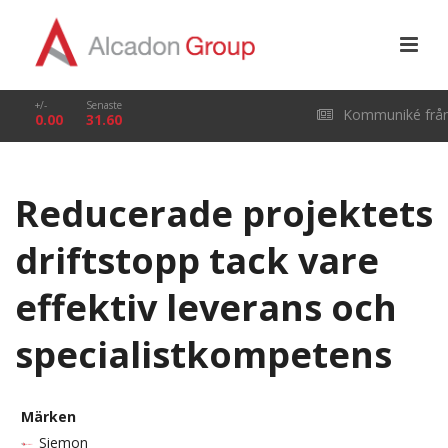
+/-
Senaste
Kommuniké frå
0.00
31.60
årsstämma i Alcado
Reducerade projektets
Group AB (publ) den
driftstopp tack vare
29 april 2026
effektiv leverans och
specialistkompetens
Märken
Siemon