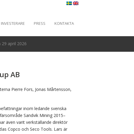
INVESTERARE
PRESS
KONTAKTA
29 april 2026
oup AB
terna Pierre Fors, Jonas Mårtensson,
 befattningar inom ledande svenska
affärsområde Sandvik Mining 2015–
r även varit verkställande direktör
tlas Copco och Seco Tools. Lars är