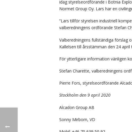
idag styrelseordförande i Botnia Exp
Normet Group Oy. Lars har en civilinge
”Lars tillför styrelsen industriell ko
valberedningens ordförande Stefan Ch
Valberedningens fullständiga förslag o
Kallelsen till årsstämman den 24 april
För ytterligare information vänligen k
Stefan Charette, valberedningens ordf
Pierre Fors, styrelseordförande Alcad
Stockholm den 9 april 2020
Alcadon Group AB
Sonny Mirborn, VD
Mobil: +46 70 639 50 92