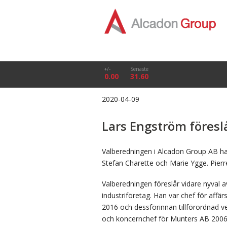
+/-
Senaste
0.00
31.60
2020-04-09
Lars Engström föreslå
Valberedningen i Alcadon Group AB ha
Stefan Charette och Marie Ygge. Pierre
Valberedningen föreslår vidare nyval 
industriföretag. Han var chef för af
2016 och dessförinnan tillförordnad v
och koncernchef för Munters AB 2006–