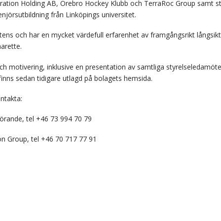
loration Holding AB, Örebro Hockey Klubb och TerraRoc Group samt s
njörsutbildning från Linköpings universitet.
mpetens och har en mycket värdefull erfarenhet av framgångsrikt långsi
arette.
ch motivering, inklusive en presentation av samtliga styrelseledamöte
 finns sedan tidigare utlagd på bolagets hemsida.
ontakta:
örande, tel +46 73 994 70 79
on Group, tel +46 70 717 77 91