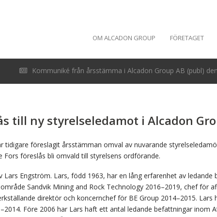
OM ALCADON GROUP
FÖRETAGET
Kommuniké från årsstämma i Alcadon Group AB (publ) den 
s till ny styrelseledamot i Alcadon Gr
r tidigare föreslagit årsstämman omval av nuvarande styrelseledamö
 Fors föreslås bli omvald till styrelsens ordförande.
av
Lars Engström
. Lars, född 1963, har en lång erfarenhet av ledande
färsområde Sandvik Mining and Rock Technology 2016–2019, chef för 
erkställande direktör och koncernchef för BE Group 2014–2015. Lars ha
2014. Före 2006 har Lars haft ett antal ledande befattningar inom A