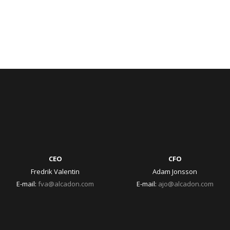
CEO
CFO
Fredrik Valentin
Adam Jonsson
E-mail:
fva@alcadon.com
E-mail:
ajo@alcadon.com