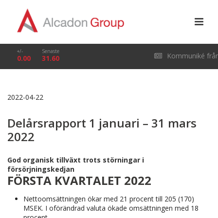
+/-
Senaste
Kommuniké frå
0.00
31.60
årsstämma i Alcado
2022-04-22
Group AB (publ) den
Delårsrapport 1 januari – 31 mars
29 april 2026
2022
God organisk tillväxt trots störningar i
försörjningskedjan
FÖRSTA KVARTALET 2022
Nettoomsättningen ökar med 21 procent till 205 (170)
MSEK. I oförändrad valuta ökade omsättningen med 18
procent.