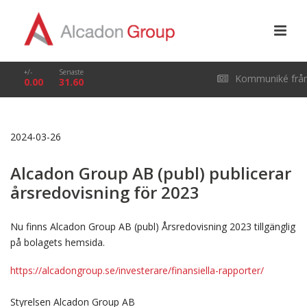
+/-
Senaste
Kommuniké frå
0.00
31.60
årsstämma i Alcado
2024-03-26
Group AB (publ) den
Alcadon Group AB (publ) publicerar
29 april 2026
årsredovisning för 2023
Nu finns Alcadon Group AB (publ) Årsredovisning 2023 tillgänglig
på bolagets hemsida.
https://alcadongroup.se/investerare/finansiella-rapporter/
Styrelsen Alcadon Group AB