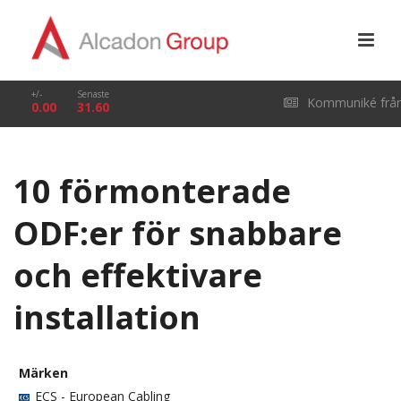
+/-
Senaste
Kommuniké frå
0.00
31.60
årsstämma i Alcado
10 förmonterade
Group AB (publ) den
ODF:er för snabbare
29 april 2026
och effektivare
installation
Märken
ECS - European Cabling