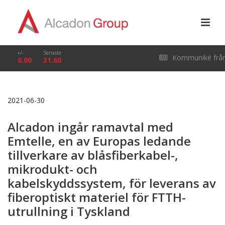
+/-
Senaste
Kommuniké frå
0.00
31.60
årsstämma i Alcado
2021-06-30
Group AB (publ) den
Alcadon ingår ramavtal med
29 april 2026
Emtelle, en av Europas ledande
tillverkare av blåsfiberkabel-,
mikrodukt- och
kabelskyddssystem, för leverans av
fiberoptiskt materiel för FTTH-
utrullning i Tyskland