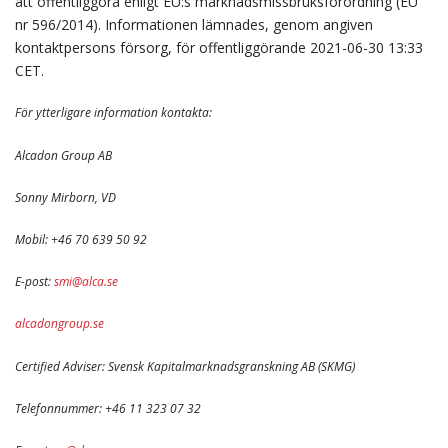
att offentliggöra enligt EU:s marknadsmissbruksförordning (EU
nr 596/2014). Informationen lämnades, genom angiven
kontaktpersons försorg, för offentliggörande 2021-06-30 13:33
CET.
För ytterligare information kontakta:
Alcadon Group AB
Sonny Mirborn, VD
Mobil: +46 70 639 50 92
E-post:
smi@alca.se
alcadongroup.se
Certified Adviser: Svensk Kapitalmarknadsgranskning AB (SKMG)
Telefonnummer: +46 11 323 07 32