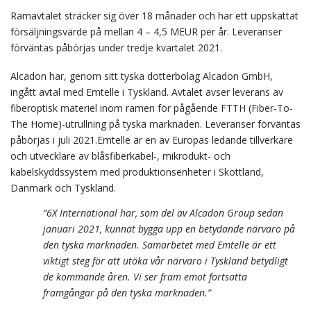
Ramavtalet sträcker sig över 18 månader och har ett uppskattat
försäljningsvärde på mellan 4 – 4,5 MEUR per år. Leveranser
förväntas påbörjas under tredje kvartalet 2021.
Alcadon har, genom sitt tyska dotterbolag Alcadon GmbH,
ingått avtal med Emtelle i Tyskland. Avtalet avser leverans av
fiberoptisk materiel inom ramen för pågående FTTH
(Fiber-To-
The ­Home)
-utrullning på tyska marknaden. Leveranser förväntas
påbörjas i juli 2021.Emtelle är en av Europas ledande tillverkare
och utvecklare av blåsfiberkabel-, mikrodukt- och
kabelskyddssystem med produktionsenheter i Skottland,
Danmark och Tyskland.
“6X International har, som del av Alcadon Group sedan
januari 2021, kunnat bygga upp en betydande närvaro på
den tyska marknaden. Samarbetet med Emtelle är ett
viktigt steg för att utöka vår närvaro i Tyskland betydligt
de kommande åren. Vi ser fram emot fortsatta
framgångar på den tyska marknaden.”