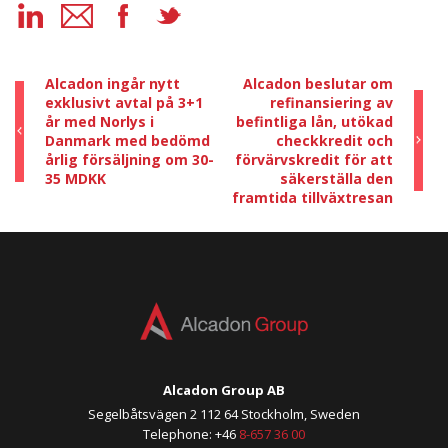
Alcadon ingår nytt
Alcadon beslutar om
exklusivt avtal på 3+1
refinansiering av
år med Norlys i
befintliga lån, utökad
Danmark med bedömd
checkkredit och
årlig försäljning om 30-
förvärvskredit för att
35 MDKK
säkerställa den
framtida tillväxtresan
Alcadon Group AB
Segelbåtsvägen 2 112 64 Stockholm, Sweden
Telephone: +46
8-657 36 00