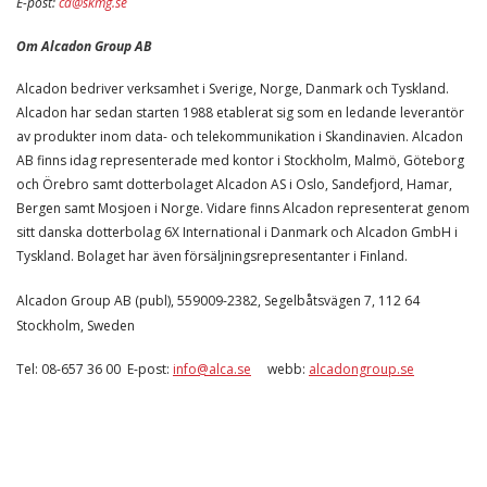
E-post:
ca@skmg.se
Om Alcadon Group AB
Alcadon bedriver verksamhet i Sverige, Norge, Danmark och Tyskland.
Alcadon har sedan starten 1988 etablerat sig som en ledande leverantör
av produkter inom data- och telekommunikation i Skandinavien. Alcadon
AB finns idag representerade med kontor i Stockholm, Malmö, Göteborg
och Örebro samt dotterbolaget Alcadon AS i Oslo, Sandefjord, Hamar,
Bergen samt Mosjoen i Norge. Vidare finns Alcadon representerat genom
sitt danska dotterbolag 6X International i Danmark och Alcadon GmbH i
Tyskland. Bolaget har även försäljningsrepresentanter i Finland.
Alcadon Group AB (publ), 559009-2382, Segelbåtsvägen 7, 112 64
Stockholm, Sweden
Tel: 08-657 36 00 E-post:
info@alca.se
webb:
alcadongroup.se