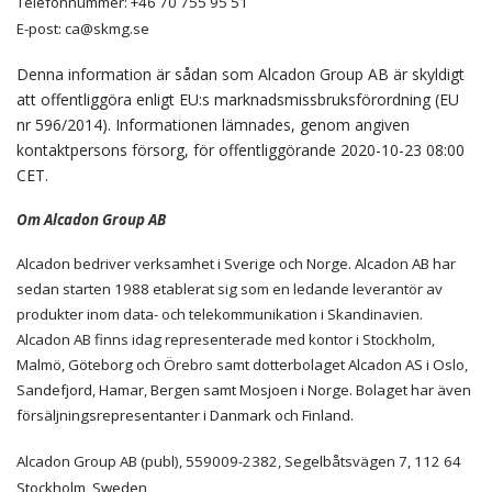
Telefonnummer: +46 70 755 95 51
E-post: ca@skmg.se
Denna information är sådan som Alcadon Group AB är skyldigt
att offentliggöra enligt EU:s marknadsmissbruksförordning (EU
nr 596/2014). Informationen lämnades, genom angiven
kontaktpersons försorg, för offentliggörande 2020-10-23 08:00
CET.
Om Alcadon Group AB
Alcadon bedriver verksamhet i Sverige och Norge. Alcadon AB har
sedan starten 1988 etablerat sig som en ledande leverantör av
produkter inom data- och telekommunikation i Skandinavien.
Alcadon AB finns idag representerade med kontor i Stockholm,
Malmö, Göteborg och Örebro samt dotterbolaget Alcadon AS i Oslo,
Sandefjord, Hamar, Bergen samt Mosjoen i Norge. Bolaget har även
försäljningsrepresentanter i Danmark och Finland.
Alcadon Group AB (publ), 559009-2382, Segelbåtsvägen 7, 112 64
Stockholm, Sweden