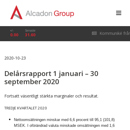
+/-
Senaste
Kommuniké frå
0.00
31.60
årsstämma i Alcado
2020-10-23
Group AB (publ) den
Delårsrapport 1 januari – 30
29 april 2026
september 2020
Fortsatt väsentligt stärkta marginaler och resultat.
TREDJE KVARTALET 2020
Nettoomsättningen minskar med 6,6 procent till 95,1 (101,8)
MSEK. I oförändrad valuta minskade omsättningen med 1,6