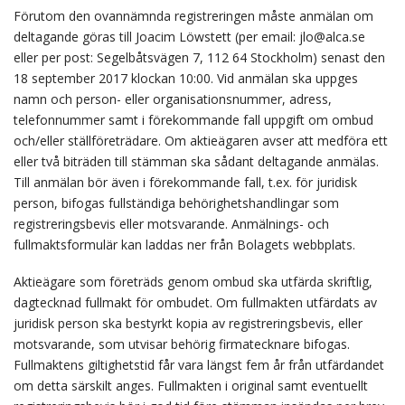
Förutom den ovannämnda registreringen måste anmälan om
deltagande göras till Joacim Löwstett (per email: jlo@alca.se
eller per post: Segelbåtsvägen 7, 112 64 Stockholm) senast den
18 september 2017 klockan 10:00. Vid anmälan ska uppges
namn och person- eller organisationsnummer, adress,
telefonnummer samt i förekommande fall uppgift om ombud
och/eller ställföreträdare. Om aktieägaren avser att medföra ett
eller två biträden till stämman ska sådant deltagande anmälas.
Till anmälan bör även i förekommande fall, t.ex. för juridisk
person, bifogas fullständiga behörighetshandlingar som
registreringsbevis eller motsvarande. Anmälnings- och
fullmaktsformulär kan laddas ner från Bolagets webbplats.
Aktieägare som företräds genom ombud ska utfärda skriftlig,
dagtecknad fullmakt för ombudet. Om fullmakten utfärdats av
juridisk person ska bestyrkt kopia av registreringsbevis, eller
motsvarande, som utvisar behörig firmatecknare bifogas.
Fullmaktens giltighetstid får vara längst fem år från utfärdandet
om detta särskilt anges. Fullmakten i original samt eventuellt