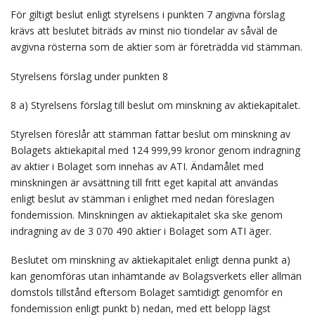
För giltigt beslut enligt styrelsens i punkten 7 angivna förslag
krävs att beslutet biträds av minst nio tiondelar av såväl de
avgivna rösterna som de aktier som är företrädda vid stämman.
Styrelsens förslag under punkten 8
8 a) Styrelsens förslag till beslut om minskning av aktiekapitalet.
Styrelsen föreslår att stämman fattar beslut om minskning av
Bolagets aktiekapital med 124 999,99 kronor genom indragning
av aktier i Bolaget som innehas av ATI. Ändamålet med
minskningen är avsättning till fritt eget kapital att användas
enligt beslut av stämman i enlighet med nedan föreslagen
fondemission. Minskningen av aktiekapitalet ska ske genom
indragning av de 3 070 490 aktier i Bolaget som ATI äger.
Beslutet om minskning av aktiekapitalet enligt denna punkt a)
kan genomföras utan inhämtande av Bolagsverkets eller allmän
domstols tillstånd eftersom Bolaget samtidigt genomför en
fondemission enligt punkt b) nedan, med ett belopp lägst