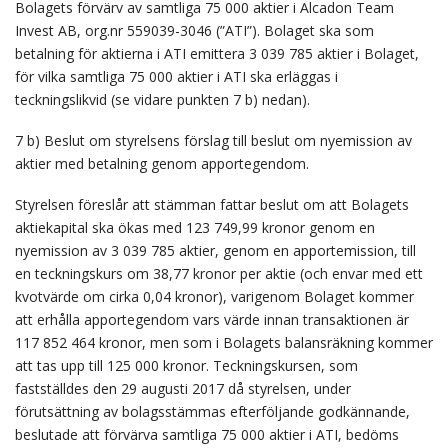
Bolagets förvärv av samtliga 75 000 aktier i Alcadon Team
Invest AB, org.nr 559039-3046 (”ATI”). Bolaget ska som
betalning för aktierna i ATI emittera 3 039 785 aktier i Bolaget,
för vilka samtliga 75 000 aktier i ATI ska erläggas i
teckningslikvid (se vidare punkten 7 b) nedan).
7 b) Beslut om styrelsens förslag till beslut om nyemission av
aktier med betalning genom apportegendom.
Styrelsen föreslår att stämman fattar beslut om att Bolagets
aktiekapital ska ökas med 123 749,99 kronor genom en
nyemission av 3 039 785 aktier, genom en apportemission, till
en teckningskurs om 38,77 kronor per aktie (och envar med ett
kvotvärde om cirka 0,04 kronor), varigenom Bolaget kommer
att erhålla apportegendom vars värde innan transaktionen är
117 852 464 kronor, men som i Bolagets balansräkning kommer
att tas upp till 125 000 kronor. Teckningskursen, som
fastställdes den 29 augusti 2017 då styrelsen, under
förutsättning av bolagsstämmas efterföljande godkännande,
beslutade att förvärva samtliga 75 000 aktier i ATI, bedöms