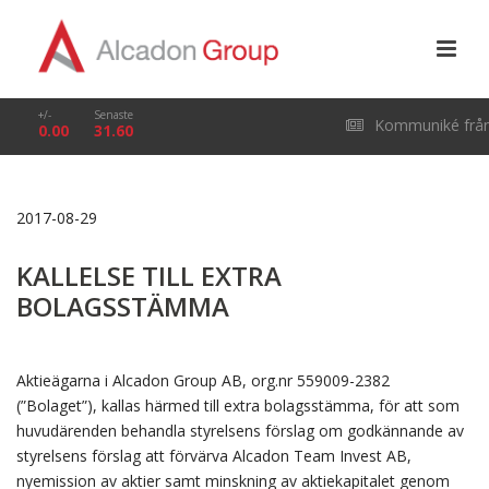
+/-
Senaste
Kommuniké frå
0.00
31.60
årsstämma i Alcado
2017-08-29
Group AB (publ) den
KALLELSE TILL EXTRA
29 april 2026
BOLAGSSTÄMMA
Aktieägarna i Alcadon Group AB, org.nr 559009-2382
(”Bolaget”), kallas härmed till extra bolagsstämma, för att som
huvudärenden behandla styrelsens förslag om godkännande av
styrelsens förslag att förvärva Alcadon Team Invest AB,
nyemission av aktier samt minskning av aktiekapitalet genom