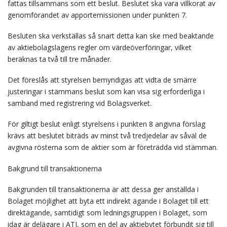
fattas tillsammans som ett beslut. Beslutet ska vara villkorat av
genomförandet av apportemissionen under punkten 7.
Besluten ska verkställas så snart detta kan ske med beaktande
av aktiebolagslagens regler om värdeöverföringar, vilket
beräknas ta två till tre månader.
Det föreslås att styrelsen bemyndigas att vidta de smärre
justeringar i stämmans beslut som kan visa sig erforderliga i
samband med registrering vid Bolagsverket.
För giltigt beslut enligt styrelsens i punkten 8 angivna förslag
krävs att beslutet biträds av minst två tredjedelar av såväl de
avgivna rösterna som de aktier som är företrädda vid stämman.
Bakgrund till transaktionerna
Bakgrunden till transaktionerna är att dessa ger anställda i
Bolaget möjlighet att byta ett indirekt ägande i Bolaget till ett
direktägande, samtidigt som ledningsgruppen i Bolaget, som
idag är delägare i ATI, som en del av aktiebytet förbundit sig till