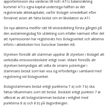
apportemission ska värderas till noll i ATI:s balansräkning
kommer ATI:s egna kapital understiga hälften av det
registrerade aktiekapitalet, varför Bolaget omedelbart efter
förvärvet avser att fatta beslut om en likvidation av ATI.
De nya aktierna medför rätt till vinstutdelning första gången på
den avstämningsdag för utdelning som infaller närmast efter det
att nyemissionen har registrerats hos Bolagsverket och aktierna
införts i aktieboken hos Euroclear Sweden AB.
Styrelsen föreslår att stämman uppdrar åt styrelsen i Bolaget att
verkställa emissionsbeslutet enligt ovan. Vidare föreslås att
styrelsen bemyndigas att vidta de smärre justeringar i
stämmans beslut som kan visa sig erforderliga i samband med
registrering vid Bolagsverket.
Bolagsstämmans beslut enligt punkterna 7 a) och 7 b) ska
fattas tillsammans som ett beslut. Beslutet enligt punkten 7 är
villkorat av att bolagsstämman beslutar i enlighet med
punkterna 8 a) och 8 b) på dagordningen.