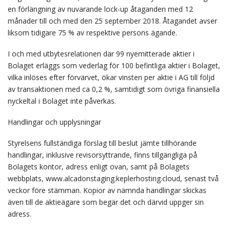
en förlängning av nuvarande lock-up åtaganden med 12
månader till och med den 25 september 2018. Åtagandet avser
liksom tidigare 75 % av respektive persons ägande.
I och med utbytesrelationen där 99 nyemitterade aktier i
Bolaget erläggs som vederlag för 100 befintliga aktier i Bolaget,
vilka inlöses efter förvärvet, ökar vinsten per aktie i AG till följd
av transaktionen med ca 0,2 %, samtidigt som övriga finansiella
nyckeltal i Bolaget inte påverkas.
Handlingar och upplysningar
Styrelsens fullständiga förslag till beslut jämte tillhörande
handlingar, inklusive revisorsyttrande, finns tillgängliga på
Bolagets kontor, adress enligt ovan, samt på Bolagets
webbplats, www.alcadonstaging.keplerhosting.cloud, senast två
veckor före stämman. Kopior av nämnda handlingar skickas
även till de aktieägare som begär det och därvid uppger sin
adress.