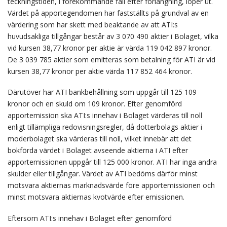
teckningstiden, i förekommande fall efter förlängning, löper ut.
Värdet på apportegendomen har fastställts på grundval av en
värdering som har skett med beaktande av att ATI:s
huvudsakliga tillgångar består av 3 070 490 aktier i Bolaget, vilka
vid kursen 38,77 kronor per aktie är värda 119 042 897 kronor.
De 3 039 785 aktier som emitteras som betalning för ATI är vid
kursen 38,77 kronor per aktie värda 117 852 464 kronor.
Därutöver har ATI bankbehållning som uppgår till 125 109
kronor och en skuld om 109 kronor. Efter genomförd
apportemission ska ATI:s innehav i Bolaget värderas till noll
enligt tillämpliga redovisningsregler, då dotterbolags aktier i
moderbolaget ska värderas till noll, vilket innebär att det
bokförda värdet i Bolaget avseende aktierna i ATI efter
apportemissionen uppgår till 125 000 kronor. ATI har inga andra
skulder eller tillgångar. Värdet av ATI bedöms därför minst
motsvara aktiernas marknadsvärde före apportemissionen och
minst motsvara aktiernas kvotvärde efter emissionen.
Eftersom ATI:s innehav i Bolaget efter genomförd