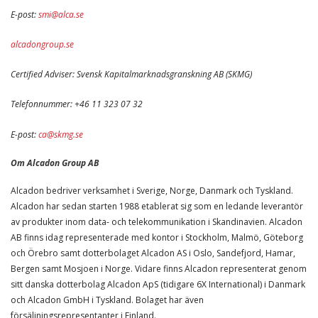
E-post:
smi@alca.se
alcadongroup.se
Certified Adviser: Svensk Kapitalmarknadsgranskning AB (SKMG)
Telefonnummer: +46 11 323 07 32
E-post:
ca@skmg.se
Om Alcadon Group AB
Alcadon bedriver verksamhet i Sverige, Norge, Danmark och Tyskland.
Alcadon har sedan starten 1988 etablerat sig som en ledande leverantör
av produkter inom data- och telekommunikation i Skandinavien. Alcadon
AB finns idag representerade med kontor i Stockholm, Malmö, Göteborg
och Örebro samt dotterbolaget Alcadon AS i Oslo, Sandefjord, Hamar,
Bergen samt Mosjoen i Norge. Vidare finns Alcadon representerat genom
sitt danska dotterbolag Alcadon ApS (tidigare 6X International) i Danmark
och Alcadon GmbH i Tyskland. Bolaget har även
försäljningsrepresentanter i Finland.