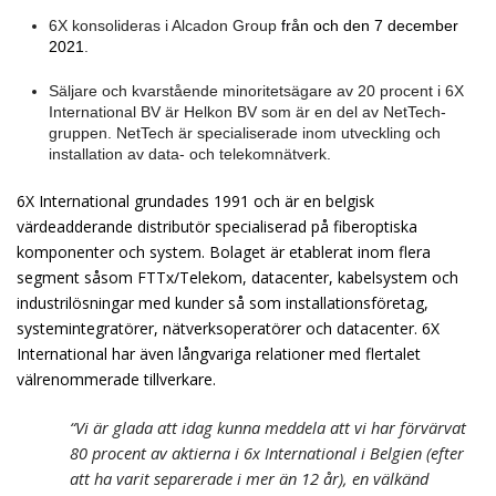
6X konsolideras i Alcadon Group
från och den 7 december
2021
.
Säljare och kvarstående minoritetsägare av 20 procent i 6X
International BV är Helkon BV som är en del av NetTech-
gruppen. NetTech är specialiserade inom utveckling och
installation av data- och telekomnätverk.
6X International grundades 1991 och är en belgisk
värdeadderande distributör specialiserad på fiberoptiska
komponenter och system. Bolaget är etablerat inom flera
segment såsom FTTx/Telekom, datacenter, kabelsystem och
industrilösningar med kunder så som installationsföretag,
systemintegratörer, nätverksoperatörer och datacenter. 6X
International har även långvariga relationer med flertalet
välrenommerade tillverkare.
“Vi är glada att idag kunna meddela att vi har förvärvat
80 procent av aktierna i 6x International i Belgien (efter
att ha varit separerade i mer än 12 år), en välkänd