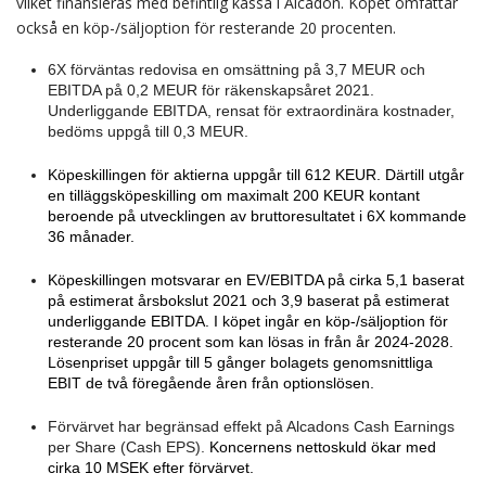
vilket finansieras med befintlig kassa i Alcadon. Köpet omfattar
också en köp-/säljoption för resterande 20 procenten.
6X förväntas redovisa en omsättning på 3,7 MEUR och
EBITDA på 0,2 MEUR för räkenskapsåret 2021.
Underliggande EBITDA, rensat för extraordinära kostnader,
bedöms uppgå till 0,3 MEUR.
Köpeskillingen för aktierna uppgår till 612 KEUR. Därtill utgår
en tilläggsköpeskilling om maximalt 200 KEUR kontant
beroende på utvecklingen av bruttoresultatet i 6X kommande
36 månader.
Köpeskillingen motsvarar en EV/EBITDA på cirka 5,1 baserat
på estimerat årsbokslut 2021 och 3,9 baserat på estimerat
underliggande EBITDA. I köpet ingår en köp-/säljoption för
resterande 20 procent som kan lösas in från år 2024-2028.
Lösenpriset uppgår till 5 gånger bolagets genomsnittliga
EBIT de två föregående åren från optionslösen.
Förvärvet har begränsad effekt på Alcadons Cash Earnings
per Share (Cash EPS).
Koncernens nettoskuld ökar med
cirka 10 MSEK efter förvärvet.