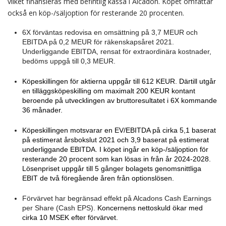
vilket finansieras med befintlig kassa i Alcadon. Köpet omfattar
också en köp-/säljoption för resterande 20 procenten.
6X förväntas redovisa en omsättning på 3,7 MEUR och
EBITDA på 0,2 MEUR för räkenskapsåret 2021.
Underliggande EBITDA, rensat för extraordinära kostnader,
bedöms uppgå till 0,3 MEUR.
Köpeskillingen för aktierna uppgår till 612 KEUR. Därtill utgår
en tilläggsköpeskilling om maximalt 200 KEUR kontant
beroende på utvecklingen av bruttoresultatet i 6X kommande
36 månader.
Köpeskillingen motsvarar en EV/EBITDA på cirka 5,1 baserat
på estimerat årsbokslut 2021 och 3,9 baserat på estimerat
underliggande EBITDA. I köpet ingår en köp-/säljoption för
resterande 20 procent som kan lösas in från år 2024-2028.
Lösenpriset uppgår till 5 gånger bolagets genomsnittliga
EBIT de två föregående åren från optionslösen.
Förvärvet har begränsad effekt på Alcadons Cash Earnings
per Share (Cash EPS).
Koncernens nettoskuld ökar med
cirka 10 MSEK efter förvärvet.