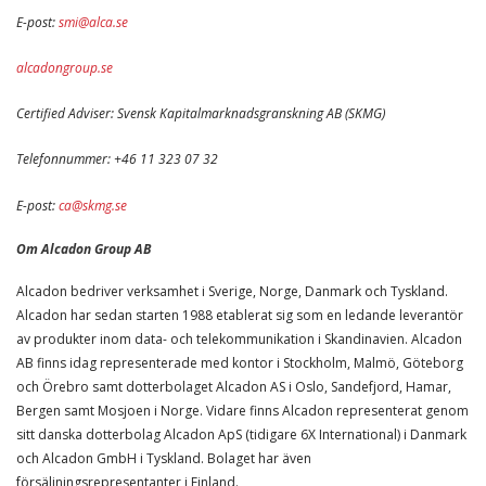
E-post:
smi@alca.se
alcadongroup.se
Certified Adviser: Svensk Kapitalmarknadsgranskning AB (SKMG)
Telefonnummer: +46 11 323 07 32
E-post:
ca@skmg.se
Om Alcadon Group AB
Alcadon bedriver verksamhet i Sverige, Norge, Danmark och Tyskland.
Alcadon har sedan starten 1988 etablerat sig som en ledande leverantör
av produkter inom data- och telekommunikation i Skandinavien. Alcadon
AB finns idag representerade med kontor i Stockholm, Malmö, Göteborg
och Örebro samt dotterbolaget Alcadon AS i Oslo, Sandefjord, Hamar,
Bergen samt Mosjoen i Norge. Vidare finns Alcadon representerat genom
sitt danska dotterbolag Alcadon ApS (tidigare 6X International) i Danmark
och Alcadon GmbH i Tyskland. Bolaget har även
försäljningsrepresentanter i Finland.