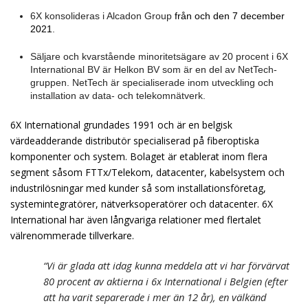
6X konsolideras i Alcadon Group
från och den 7 december
2021
.
Säljare och kvarstående minoritetsägare av 20 procent i 6X
International BV är Helkon BV som är en del av NetTech-
gruppen. NetTech är specialiserade inom utveckling och
installation av data- och telekomnätverk.
6X International grundades 1991 och är en belgisk
värdeadderande distributör specialiserad på fiberoptiska
komponenter och system. Bolaget är etablerat inom flera
segment såsom FTTx/Telekom, datacenter, kabelsystem och
industrilösningar med kunder så som installationsföretag,
systemintegratörer, nätverksoperatörer och datacenter. 6X
International har även långvariga relationer med flertalet
välrenommerade tillverkare.
“Vi är glada att idag kunna meddela att vi har förvärvat
80 procent av aktierna i 6x International i Belgien (efter
att ha varit separerade i mer än 12 år), en välkänd