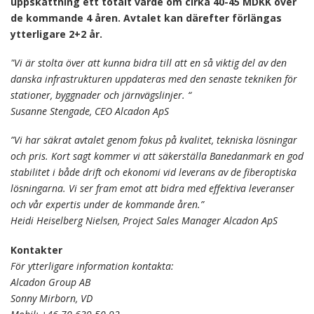
uppskattning ett totalt värde om cirka 40-45 MDKK över
de kommande 4 åren. Avtalet kan därefter förlängas
ytterligare 2+2 år.
"Vi är stolta över att kunna bidra till att en så viktig del av den
danska infrastrukturen uppdateras med den senaste tekniken för
stationer, byggnader och järnvägslinjer. “
Susanne Stengade, CEO Alcadon ApS
”Vi har säkrat avtalet genom fokus på kvalitet, tekniska lösningar
och pris. Kort sagt kommer vi att säkerställa Banedanmark en god
stabilitet i både drift och ekonomi vid leverans av de fiberoptiska
lösningarna. Vi ser fram emot att bidra med effektiva leveranser
och vår expertis under de kommande åren.”
Heidi Heiselberg Nielsen, Project Sales Manager Alcadon ApS
Kontakter
För ytterligare information kontakta:
Alcadon Group AB
Sonny Mirborn, VD