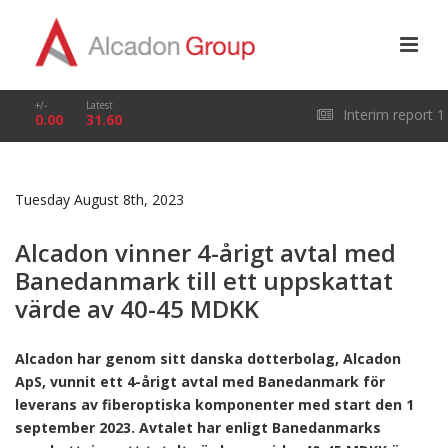
+/-
Latest
Interim report 1
0.00
31.60
January – 31 March
Tuesday August 8th, 2023
2026
Alcadon vinner 4-årigt avtal med
Banedanmark till ett uppskattat
värde av 40-45 MDKK
Alcadon har genom sitt danska dotterbolag, Alcadon
ApS, vunnit ett 4-årigt avtal med Banedanmark för
leverans av fiberoptiska komponenter med start den 1
september 2023. Avtalet har enligt Banedanmarks