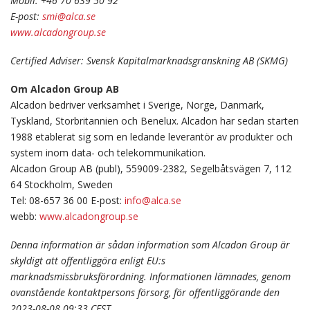
Mobil: +46 70 639 50 92
E-post:
smi@alca.se
www.alcadongroup.se
Certified Adviser: Svensk Kapitalmarknadsgranskning AB (SKMG)
Om Alcadon Group AB
Alcadon bedriver verksamhet i Sverige, Norge, Danmark,
Tyskland, Storbritannien och Benelux. Alcadon har sedan starten
1988 etablerat sig som en ledande leverantör av produkter och
system inom data- och telekommunikation.
Alcadon Group AB (publ), 559009-2382, Segelbåtsvägen 7, 112
64 Stockholm, Sweden
Tel: 08-657 36 00 E-post:
info@alca.se
webb:
www.alcadongroup.se
Denna information är sådan information som Alcadon Group är
skyldigt att offentliggöra enligt EU:s
marknadsmissbruksförordning. Informationen lämnades, genom
ovanstående kontaktpersons försorg, för offentliggörande den
2023-08-08 09:33 CEST.