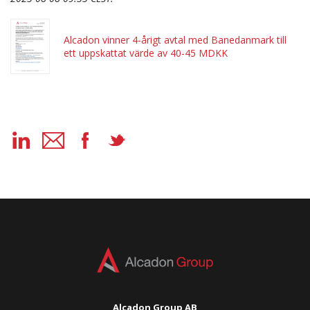
Alcadon vinner 4-årigt avtal med Banedanmark till
ett uppskattat värde av 40-45 MDKK
Alcadon Group AB