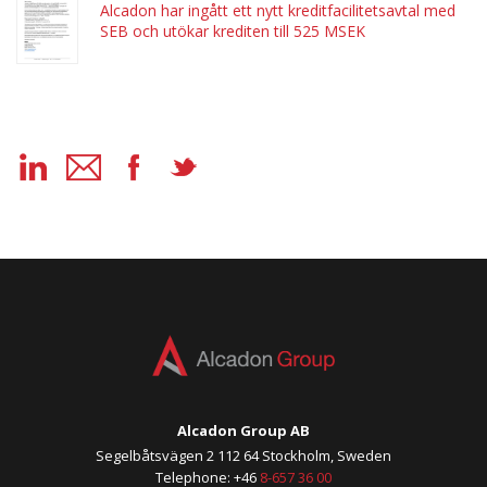
Alcadon har ingått ett nytt kreditfacilitetsavtal med
SEB och utökar krediten till 525 MSEK
Alcadon Group AB
Segelbåtsvägen 2 112 64 Stockholm, Sweden
Telephone: +46
8-657 36 00