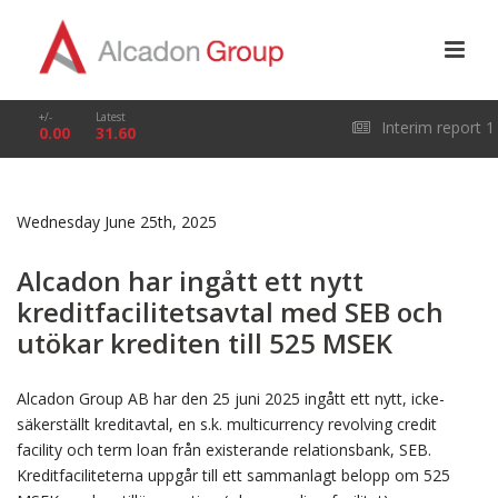
+/-
Latest
Interim report 1
0.00
31.60
January – 31 March
Wednesday June 25th, 2025
2026
Alcadon har ingått ett nytt
kreditfacilitetsavtal med SEB och
utökar krediten till 525 MSEK
Alcadon Group AB har den 25 juni 2025 ingått ett nytt, icke-
säkerställt kreditavtal, en s.k. multicurrency revolving credit
facility och term loan från existerande relationsbank, SEB.
Kreditfaciliteterna uppgår till ett sammanlagt belopp om 525