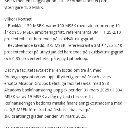
MSEK med en tilläggsoption (s.k. accordion-facilitet) om
ytterligare 150 MSEK.
Villkor i korthet
– Banklån, 150 MSEK, varav 100 MSEK med rak amortering 10
år och 50 MSEK amorteringsfritt, referensränta 3M + 1,25-2,10
procentenheter beroende på skuldsättningsgrad.
– Revolverande kredit, 375 MSEK, referensränta 3M + 1,25-2,10
procentenheter på utnyttjad del beroende på skuldsättningsgrad
och 0,35 procentenheter på ej nyttjat belopp.
Det nya facilitetsavtalet har en löptid om tre år, med
förlängningsoption om upp till ytterligare två år och avses
ersätta Alcadon Groups befintliga facilitetsavtal med SEB.
Alcadons bankfinansiering uppgick per den 31 mars 2025 till 334
MSEK varav 19 MSEK avsåg nyttjad checkkredit.
Refinansieringen bedöms minska finansieringskostnaderna med
ca 0,5 MSEK före skatt på årsbasis, baserat på
skuldsättningsgraden per den 31 mars 2025.