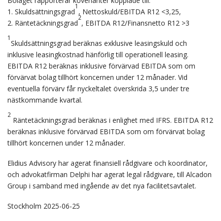
Bolaget rapporterar kovenanter kopplade till:
1
1. Skuldsättningsgrad
, Nettoskuld/EBITDA R12 <3,25,
2
2. Räntetäckningsgrad
, EBITDA R12/Finansnetto R12 >3
1
Skuldsättningsgrad beräknas exklusive leasingskuld och
inklusive leasingkostnad hänförlig till operationell leasing.
EBITDA R12 beräknas inklusive förvärvad EBITDA som om
förvärvat bolag tillhört koncernen under 12 månader. Vid
eventuella förvärv får nyckeltalet överskrida 3,5 under tre
nästkommande kvartal.
2
Räntetäckningsgrad beräknas i enlighet med IFRS. EBITDA R12
beräknas inklusive förvärvad EBITDA som om förvärvat bolag
tillhört koncernen under 12 månader.
Elidius Advisory har agerat finansiell rådgivare och koordinator,
och advokatfirman Delphi har agerat legal rådgivare, till Alcadon
Group i samband med ingående av det nya facilitetsavtalet.
Stockholm 2025-06-25