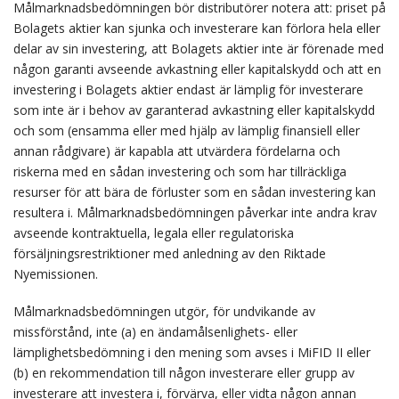
Målmarknadsbedömningen bör distributörer notera att: priset på
Bolagets aktier kan sjunka och investerare kan förlora hela eller
delar av sin investering, att Bolagets aktier inte är förenade med
någon garanti avseende avkastning eller kapitalskydd och att en
investering i Bolagets aktier endast är lämplig för investerare
som inte är i behov av garanterad avkastning eller kapitalskydd
och som (ensamma eller med hjälp av lämplig finansiell eller
annan rådgivare) är kapabla att utvärdera fördelarna och
riskerna med en sådan investering och som har tillräckliga
resurser för att bära de förluster som en sådan investering kan
resultera i. Målmarknadsbedömningen påverkar inte andra krav
avseende kontraktuella, legala eller regulatoriska
försäljningsrestriktioner med anledning av den Riktade
Nyemissionen.
Målmarknadsbedömningen utgör, för undvikande av
missförstånd, inte (a) en ändamålsenlighets- eller
lämplighetsbedömning i den mening som avses i MiFID II eller
(b) en rekommendation till någon investerare eller grupp av
investerare att investera i, förvärva, eller vidta någon annan