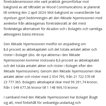
företrädesemission inte varit praktisk genomförbar mot
bakgrund av att tillträdet av Wood Communications är planerat
till omkring den 2 april 2024. Mot bakgrund av ovanstående har
styrelsen gjort bedömningen att den Riktade Nyemissionen med
avvikelse från aktieägarnas företrädesrätt är det mest
fördelaktiga alternativet för Alcadon och i Bolagets och samtliga
aktieägares bästa intresse.
Den Riktade Nyemissionen medför en utspädning om
8,6 procent av aktiekapitalet och det totala antalet aktier och
röster i Bolaget (dvs. de nya aktierna i den Riktade
Nyemissionen kommer motsvara 8,6 procent av aktiekapitalet
och det totala antalet aktier och röster i Bolaget efter den
Riktade Nyemissionen). Genom den Riktade Nyemissionen ökar
antalet aktier och röster med 2 054 795, från 21 722 570
till
23 777 365. Bolagets aktiekapital ökar med 99 291,74
kronor,
från 1 049 677,36 kronor till 1 148 969,10 kronor.
I samband med den Riktade Nyemissionen har Bolaget åtagit
sig att, med förbehåll för sedvanliga undantag och