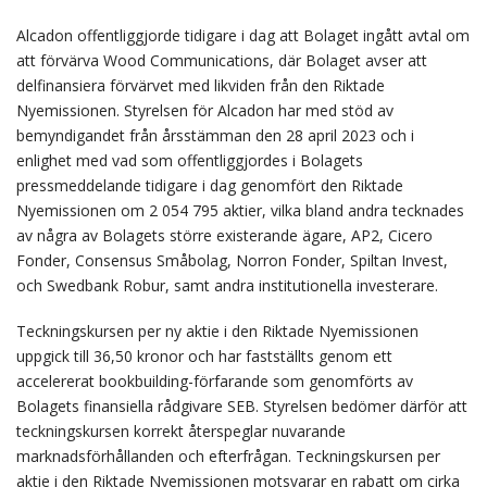
Alcadon offentliggjorde tidigare i dag att Bolaget ingått avtal om
att förvärva Wood Communications, där Bolaget avser att
delfinansiera förvärvet med likviden från den Riktade
Nyemissionen. Styrelsen för Alcadon har med stöd av
bemyndigandet från årsstämman den 28 april 2023 och i
enlighet med vad som offentliggjordes i Bolagets
pressmeddelande tidigare i dag genomfört den Riktade
Nyemissionen om 2 054 795
aktier, vilka bland andra tecknades
av några av Bolagets större existerande ägare, AP2, Cicero
Fonder, Consensus Småbolag, Norron Fonder, Spiltan Invest,
och Swedbank Robur, samt andra institutionella investerare.
Teckningskursen per ny aktie i den Riktade Nyemissionen
uppgick till 36,50 kronor och har fastställts genom ett
accelererat bookbuilding-förfarande som genomförts av
Bolagets finansiella rådgivare SEB. Styrelsen bedömer därför att
teckningskursen korrekt återspeglar nuvarande
marknadsförhållanden och efterfrågan. Teckningskursen per
aktie i den Riktade Nyemissionen motsvarar en rabatt om cirka