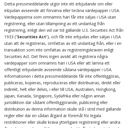
Detta pressmeddelande utgör inte ett erbjudande om eller
inbjudan avseende att förvärva eller teckna värdepapper i USA.
Värdepapperna som omnämns häri får inte säljas i USA utan
registrering, eller utan tillämpning av ett undantag från
registrering, enligt den vid var tid gällande U.S. Securities Act från
1933 (”
Securities Act
”), och får inte erbjudas eller säljas i USA
utan att de registreras, omfattas av ett undantag från, eller i en
transaktion som inte omfattas av registreringskraven enligt
Securities Act. Det finns ingen avsikt att registrera några
värdepapper som omnämns häri i USA eller att lämna ett
offentligt erbjudande avseende sådana värdepapper i USA.
Informationen i detta pressmeddelande får inte offentliggöras,
publiceras, kopieras, reproduceras eller distribueras, direkt eller
indirekt, helt eller delvis, i eller till USA, Australien, Hongkong,
Japan, Kanada, Singapore, Sydafrika eller någon annan
jurisdiktion där sådant offentliggörande, publicering eller
distribution av denna information skulle stå i strid med gällande
regler eller där en sådan åtgärd är föremål för legala
restriktioner eller skulle kräva ytterligare registrering eller andra