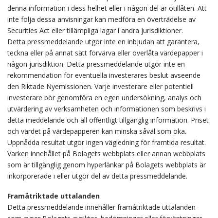
denna information i dess helhet eller i någon del är otillåten. Att
inte följa dessa anvisningar kan medföra en överträdelse av
Securities Act eller tillämpliga lagar i andra jurisdiktioner.
Detta pressmeddelande utgör inte en inbjudan att garantera,
teckna eller på annat sätt förvärva eller överlåta värdepapper i
någon jurisdiktion. Detta pressmeddelande utgör inte en
rekommendation för eventuella investerares beslut avseende
den Riktade Nyemissionen. Varje investerare eller potentiell
investerare bör genomföra en egen undersökning, analys och
utvärdering av verksamheten och informationen som beskrivs i
detta meddelande och all offentligt tillgänglig information. Priset
och värdet på värdepapperen kan minska såväl som öka.
Uppnådda resultat utgör ingen vägledning för framtida resultat.
Varken innehållet på Bolagets webbplats eller annan webbplats
som är tillgänglig genom hyperlänkar på Bolagets webbplats är
inkorporerade i eller utgör del av detta pressmeddelande.
Framåtriktade uttalanden
Detta pressmeddelande innehåller framåtriktade uttalanden