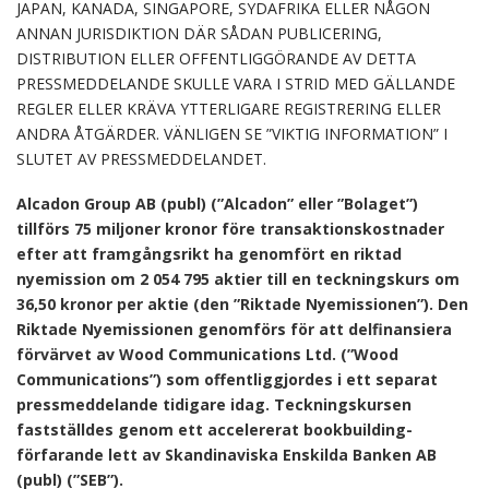
JAPAN, KANADA, SINGAPORE, SYDAFRIKA ELLER NÅGON
ANNAN JURISDIKTION DÄR SÅDAN PUBLICERING,
DISTRIBUTION ELLER OFFENTLIGGÖRANDE AV DETTA
PRESSMEDDELANDE SKULLE VARA I STRID MED GÄLLANDE
REGLER ELLER KRÄVA YTTERLIGARE REGISTRERING ELLER
ANDRA ÅTGÄRDER. VÄNLIGEN SE ”VIKTIG INFORMATION” I
SLUTET AV PRESSMEDDELANDET.
Alcadon Group AB (publ) (”Alcadon” eller ”Bolaget”)
tillförs 75 miljoner kronor före transaktionskostnader
efter att framgångsrikt ha genomfört en riktad
nyemission om 2 054 795 aktier till en teckningskurs om
36,50 kronor per aktie (den ”Riktade Nyemissionen”). Den
Riktade Nyemissionen genomförs för att delfinansiera
förvärvet av Wood Communications Ltd. (”Wood
Communications”) som offentliggjordes i ett separat
pressmeddelande tidigare idag. Teckningskursen
fastställdes genom ett accelererat bookbuilding-
förfarande lett av Skandinaviska Enskilda Banken AB
(publ) (”SEB”).