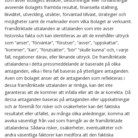
som avser Bolagets avsikter, bedömningar eller förväntningar
avseende Bolagets framtida resultat, finansiella ställning,
likviditet, utveckling, utsikter, förväntad tillväxt, strategier och
möjligheter samt de marknader inom vilka Bolaget är verksamt.
Framåtriktade uttalanden är uttalanden som inte avser
historiska fakta och kan identifieras av att de innehåller uttryck
som ”anser”, ”förväntar”, ”förutser”, ”avser”, ”uppskattar”,
”kommer”, ”kan”, ”förutsätter”, ”bör” ”skulle kunna” och, i varje
fall, negationer därav, eller liknande uttryck. De framåtriktade
uttalandena i detta pressmeddelande är baserade på olika
antaganden, vilka i flera fall baseras på ytterligare antaganden.
Även om Bolaget anser att de antaganden som reflekteras i
dessa framåtriktade uttalanden är rimliga, kan det inte
garanteras att de kommer att infalla eller att de är korrekta. Då
dessa antaganden baseras på antaganden eller uppskattningar
och är föremål för risker och osäkerheter kan det faktiska
resultatet eller utfallet, av många olika anledningar, komma att
avvika väsentligt från vad som framgår av de framåtriktade
uttalandena. Sådana risker, osäkerheter, eventualiteter och
andra väsentliga faktorer kan medföra att den faktiska