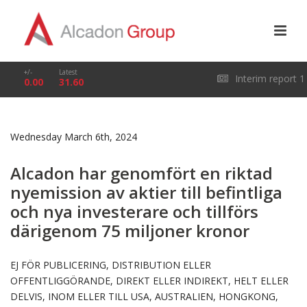
+/-
Latest
Interim report 1
0.00
31.60
January – 31 March
Wednesday March 6th, 2024
2026
Alcadon har genomfört en riktad
nyemission av aktier till befintliga
och nya investerare och tillförs
därigenom 75 miljoner kronor
EJ FÖR PUBLICERING, DISTRIBUTION ELLER
OFFENTLIGGÖRANDE, DIREKT ELLER INDIREKT, HELT ELLER
DELVIS, INOM ELLER TILL USA, AUSTRALIEN, HONGKONG,