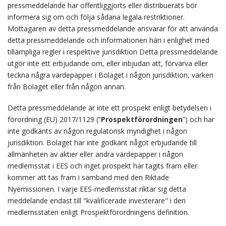
pressmeddelande har offentliggjorts eller distribuerats bör
informera sig om och följa sådana legala restriktioner.
Mottagaren av detta pressmeddelande ansvarar för att använda
detta pressmeddelande och informationen häri i enlighet med
tillämpliga regler i respektive jurisdiktion Detta pressmeddelande
utgör inte ett erbjudande om, eller inbjudan att, förvärva eller
teckna några värdepapper i Bolaget i någon jurisdiktion, varken
från Bolaget eller från någon annan.
Detta pressmeddelande är inte ett prospekt enligt betydelsen i
förordning (EU) 2017/1129 (”
Prospektförordningen
”) och har
inte godkänts av någon regulatorisk myndighet i någon
jurisdiktion. Bolaget har inte godkänt något erbjudande till
allmänheten av aktier eller andra värdepapper i någon
medlemsstat i EES och inget prospekt har tagits fram eller
kommer att tas fram i samband med den Riktade
Nyemissionen. I varje EES-medlemsstat riktar sig detta
meddelande endast till "kvalificerade investerare" i den
medlemsstaten enligt Prospektförordningens definition.