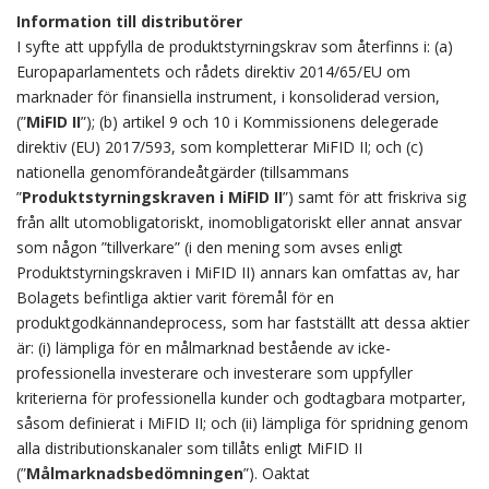
Information till distributörer
I syfte att uppfylla de produktstyrningskrav som återfinns i: (a)
Europaparlamentets och rådets direktiv 2014/65/EU om
marknader för finansiella instrument, i konsoliderad version,
(”
MiFID II
”); (b) artikel 9 och 10 i Kommissionens delegerade
direktiv (EU) 2017/593, som kompletterar MiFID II; och (c)
nationella genomförandeåtgärder (tillsammans
”
Produktstyrningskraven i MiFID II
”) samt för att friskriva sig
från allt utomobligatoriskt, inomobligatoriskt eller annat ansvar
som någon ”tillverkare” (i den mening som avses enligt
Produktstyrningskraven i MiFID II) annars kan omfattas av, har
Bolagets befintliga aktier varit föremål för en
produktgodkännandeprocess, som har fastställt att dessa aktier
är: (i) lämpliga för en målmarknad bestående av icke-
professionella investerare och investerare som uppfyller
kriterierna för professionella kunder och godtagbara motparter,
såsom definierat i MiFID II; och (ii) lämpliga för spridning genom
alla distributionskanaler som tillåts enligt MiFID II
(”
Målmarknadsbedömningen
”). Oaktat