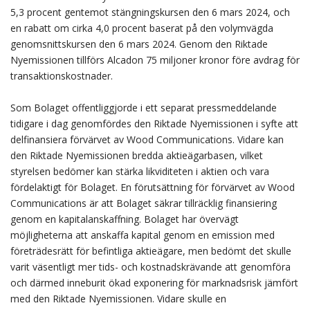
5,3
procent gentemot stängningskursen den 6 mars 2024, och
en rabatt om cirka 4,0 procent baserat på den volymvägda
genomsnittskursen den 6 mars 2024. Genom den Riktade
Nyemissionen tillförs Alcadon 75
miljoner kronor före avdrag för
transaktionskostnader.
Som Bolaget offentliggjorde i ett separat pressmeddelande
tidigare i dag genomfördes den Riktade Nyemissionen i syfte att
delfinansiera förvärvet av Wood Communications. Vidare kan
den Riktade Nyemissionen bredda aktieägarbasen, vilket
styrelsen bedömer kan stärka likviditeten i aktien och vara
fördelaktigt för Bolaget. En förutsättning för förvärvet av Wood
Communications är att Bolaget säkrar tillräcklig finansiering
genom en kapitalanskaffning. Bolaget har övervägt
möjligheterna att anskaffa kapital genom en emission med
företrädesrätt för befintliga aktieägare, men bedömt det skulle
varit väsentligt mer tids- och kostnadskrävande att genomföra
och därmed inneburit ökad exponering för marknadsrisk jämfört
med den Riktade Nyemissionen. Vidare skulle en