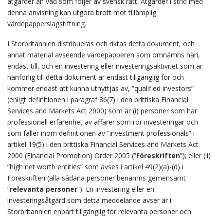
åtgärder än vad som följer av svensk rätt. Åtgärder i strid med
denna anvisning kan utgöra brott mot tillämplig
värdepapperslagstiftning.
I Storbritannien distribueras och riktas detta dokument, och
annat material avseende värdepapperen som omnämns häri,
endast till, och en investering eller investeringsaktivitet som är
hänförlig till detta dokument är endast tillgänglig för och
kommer endast att kunna utnyttjas av, ”qualified investors”
(enligt definitionen i paragraf 86(7) i den brittiska Financial
Services and Markets Act 2000) som är (i) personer som har
professionell erfarenhet av affärer som rör investeringar och
som faller inom definitionen av ”investment professionals” i
artikel 19(5) i den brittiska Financial Services and Markets Act
2000 (Financial Promotion) Order 2005 (”
Föreskriften
”); eller (ii)
”high net worth entities” som avses i artikel 49(2)(a)-(d) i
Föreskriften (alla sådana personer benämns gemensamt
”
relevanta personer
”). En investering eller en
investeringsåtgärd som detta meddelande avser är i
Storbritannien enbart tillgänglig för relevanta personer och