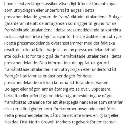
händelseutvecklingen avviker väsentligt från de förväntningar
som uttryckligen eller underförstått anges i detta
pressmeddelande genom de framåtriktade uttalandena. Bolaget
garanterar inte att de antaganden som ligger till grund för de
framåtriktade uttalandena i detta pressmeddelande är korrekta
och accepterar inte något ansvar för hur de åsikter som uttrycks
i detta pressmeddelande överensstämmer med det faktiska
resultatet eller utfallet. Varje läsare av pressmeddelandet bör
inte opåkallat förlita dig på de framåtriktade uttalandena i detta
pressmeddelande. Den information, de uppfattningar och
framåtriktade uttalanden som uttryckligen eller underförstått
framgår häri lämnas endast per dagen för detta
pressmeddelande och kan komma att förändras. Varken
Bolaget eller någon annan åtar sig att se över, uppdatera,
bekräfta eller offentligt meddela någon revidering av något
framåtriktat uttalande för att återspegla händelser som inträffar
eller omständigheter som förekommer avseende innehållet i
detta pressmeddelande, såtillvida det inte krävs enligt lag eller
Nasdaq First North Growth Markets regelverk för emittenter.