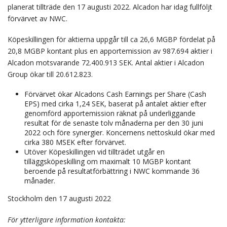
planerat tillträde den 17 augusti 2022. Alcadon har idag fullföljt
förvärvet av NWC.
Köpeskillingen för aktierna uppgår till ca 26,6 MGBP fördelat på
20,8 MGBP kontant plus en apportemission av 987.694 aktier i
Alcadon motsvarande 72.400.913 SEK. Antal aktier i Alcadon
Group ökar till 20.612.823.
Förvärvet ökar Alcadons Cash Earnings per Share (Cash
EPS) med cirka 1,24 SEK, baserat på antalet aktier efter
genomförd apportemission räknat på underliggande
resultat för de senaste tolv månaderna per den 30 juni
2022 och före synergier. Koncernens nettoskuld ökar med
cirka 380 MSEK efter förvärvet.
Utöver Köpeskillingen vid tillträdet utgår en
tilläggsköpeskilling om maximalt 10 MGBP kontant
beroende på resultatförbättring i NWC kommande 36
månader.
Stockholm den 17 augusti 2022
För ytterligare information kontakta: