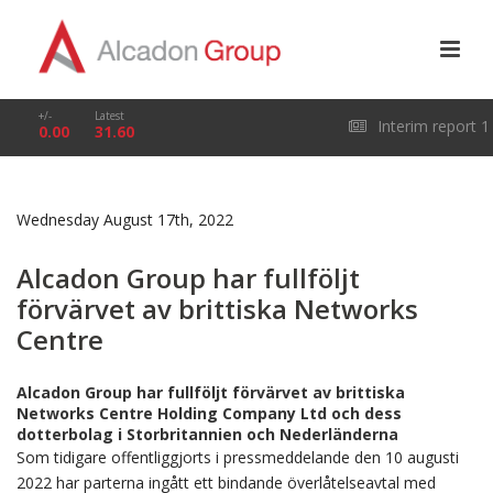
+/-
Latest
Interim report 1
0.00
31.60
January – 31 March
Wednesday August 17th, 2022
2026
Alcadon Group har fullföljt
förvärvet av brittiska Networks
Centre
Alcadon Group har fullföljt förvärvet av brittiska
Networks Centre Holding Company Ltd och dess
dotterbolag i Storbritannien och Nederländerna
Som tidigare offentliggjorts i pressmeddelande den 10 augusti
2022 har parterna ingått ett bindande överlåtelseavtal med