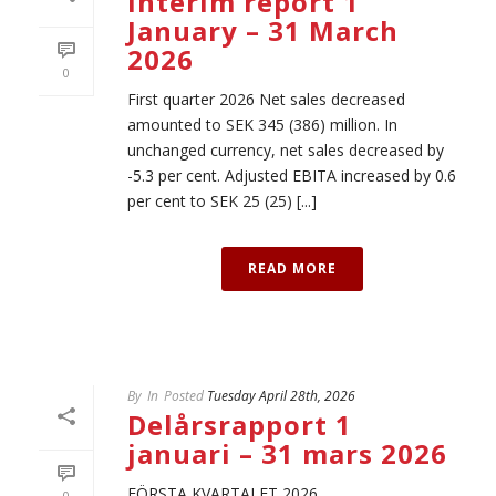
Interim report 1
January – 31 March
2026
0
First quarter 2026 Net sales decreased
amounted to SEK 345 (386) million. In
unchanged currency, net sales decreased by
-5.3 per cent. Adjusted EBITA increased by 0.6
per cent to SEK 25 (25) [...]
READ MORE
By
In
Posted
Tuesday April 28th, 2026
Delårsrapport 1
januari – 31 mars 2026
FÖRSTA KVARTALET 2026
0