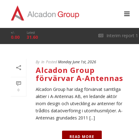
+/-
Latest
Interim report 1
0.00
31.60
January – 31 March
By
In
Posted
Monday June 1st, 2026
2026
Alcadon Group
förvärvar A-Antennas
Alcadon Group har idag förvärvat samtliga
0
aktier i A-Antennas AB, en ledande aktör
inom design och utveckling av antenner för
trådlös dataöverföring i utomhusmiljöer. A-
Antennas grundades 2011 [...]
READ MORE