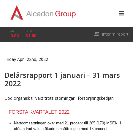
+/-
Latest
Interim report 1
0.00
31.60
January – 31 March
Friday April 22nd, 2022
2026
Delårsrapport 1 januari – 31 mars
2022
God organisk tillväxt trots störningar i försörjningskedjan
FÖRSTA KVARTALET 2022
Nettoomsättningen ökar med 21 procent till 205 (170) MSEK. I
oförändrad valuta ökade omsättningen med 18 procent.