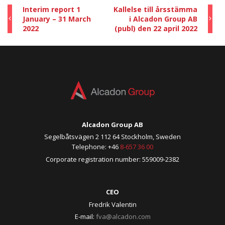
Interim report 1
Kallelse till årsstämma
January – 31 March
i Alcadon Group AB
2022
(publ) den 22 april 2022
Alcadon Group AB
Segelbåtsvägen 2 112 64 Stockholm, Sweden
Telephone: +46
8-657 36 00
Corporate registration number: 559009-2382
CEO
Fredrik Valentin
E-mail:
fva@alcadon.com