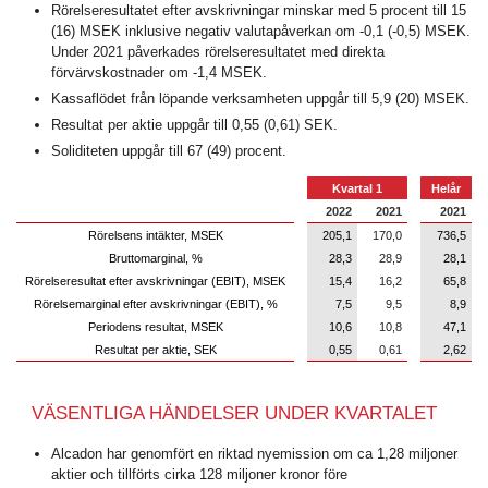
Rörelseresultatet efter avskrivningar minskar med 5 procent till 15
(16) MSEK inklusive negativ valutapåverkan om -0,1 (-0,5) MSEK.
Under 2021 påverkades rörelseresultatet med direkta
förvärvskostnader om -1,4 MSEK.
Kassaflödet från löpande verksamheten uppgår till 5,9 (20) MSEK.
Resultat per aktie uppgår till 0,55 (0,61) SEK.
Soliditeten uppgår till 67 (49) procent.
Kvartal 1
Helår
2022
2021
2021
Rörelsens intäkter, MSEK
205,1
170,0
736,5
Bruttomarginal, %
28,3
28,9
28,1
Rörelseresultat efter avskrivningar (EBIT), MSEK
15,4
16,2
65,8
Rörelsemarginal efter avskrivningar (EBIT), %
7,5
9,5
8,9
Periodens resultat, MSEK
10,6
10,8
47,1
Resultat per aktie, SEK
0,55
0,61
2,62
VÄSENTLIGA HÄNDELSER UNDER KVARTALET
Alcadon har genomfört en riktad nyemission om ca 1,28 miljoner
aktier och tillförts cirka 128 miljoner kronor före