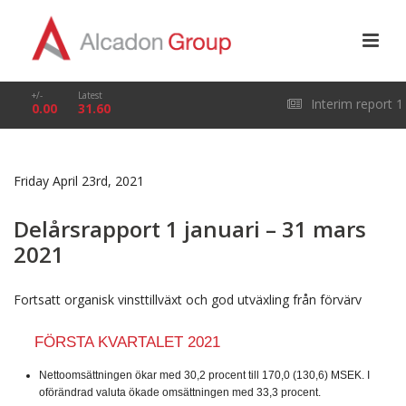
+/-
Latest
Interim report 1
0.00
31.60
January – 31 March
Friday April 23rd, 2021
2026
Delårsrapport 1 januari – 31 mars
2021
Fortsatt organisk vinsttillväxt och god utväxling från förvärv
FÖRSTA KVARTALET 2021
Nettoomsättningen ökar med 30,2 procent till 170,0 (130,6) MSEK. I
oförändrad valuta ökade omsättningen med 33,3 procent.