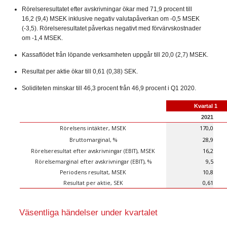
Rörelseresultatet efter avskrivningar ökar med 71,9 procent till
16,2 (9,4) MSEK inklusive negativ valutapåverkan om -0,5 MSEK
(-3,5). Rörelseresultatet påverkas negativt med förvärvskostnader
om -1,4 MSEK.
Kassaflödet från löpande verksamheten uppgår till 20,0 (2,7) MSEK.
Resultat per aktie ökar till 0,61 (0,38) SEK.
Soliditeten minskar till 46,3 procent från 46,9 procent i Q1 2020.
Kvartal 1
2021
Rörelsens intäkter, MSEK
170,0
Bruttomarginal, %
28,9
Rörelseresultat efter avskrivningar (EBIT), MSEK
16,2
Rörelsemarginal efter avskrivningar (EBIT), %
9,5
Periodens resultat, MSEK
10,8
Resultat per aktie, SEK
0,61
Väsentliga händelser under kvartalet