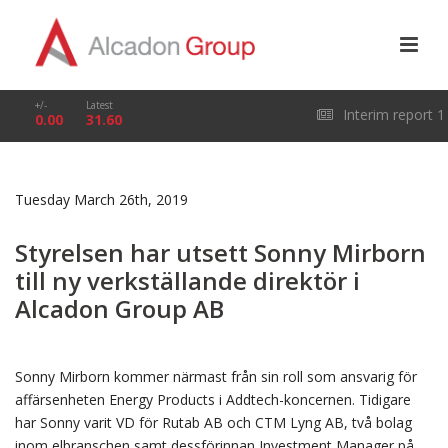
+/-
Latest
Interim report 1
0.00
31.60
January – 31 March
Tuesday March 26th, 2019
2026
Styrelsen har utsett Sonny Mirborn
till ny verkställande direktör i
Alcadon Group AB
Sonny Mirborn kommer närmast från sin roll som ansvarig för
affärsenheten Energy Products i Addtech-koncernen. Tidigare
har Sonny varit VD för Rutab AB och CTM Lyng AB, två bolag
inom elbranschen samt dessförinnan Investment Manager på