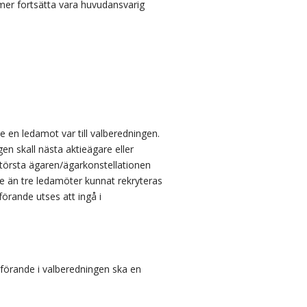
er fortsätta vara huvudansvarig
e en ledamot var till valberedningen.
en skall nästa aktieägare eller
e största ägaren/ägarkonstellationen
re än tre ledamöter kunnat rekryteras
örande utses att ingå i
dförande i valberedningen ska en