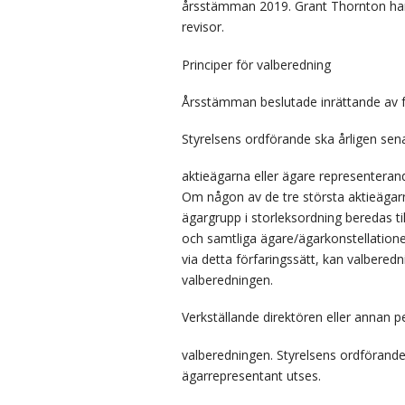
årsstämman 2019. Grant Thornton har 
revisor.
Principer för valberedning
Årsstämman beslutade inrättande av föl
Styrelsens ordförande ska årligen se
aktieägarna eller ägare representerand
Om någon av de tre största aktieägarna
ägargrupp i storleksordning beredas til
och samtliga ägare/ägarkonstellatione
via detta förfaringssätt, kan valbered
valberedningen.
Verkställande direktören eller annan p
valberedningen. Styrelsens ordförande
ägarrepresentant utses.