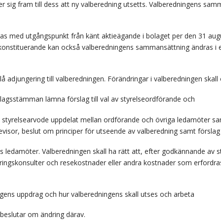
 sig fram till dess att ny valberedning utsetts. Valberedningens samm
eras med utgångspunkt från känt aktieägande i bolaget per den 31 augu
 konstituerande kan också valberedningens sammansättning ändras i 
 adjungering till valberedningen. Förändringar i valberedningen skall
olagsstämman lämna förslag till val av styrelseordförande och
e, styrelsearvode uppdelat mellan ordförande och övriga ledamöter sa
 revisor, beslut om principer för utseende av valberedning samt förslag
ens ledamöter. Valberedningen skall ha rätt att, efter godkännande av 
ingskonsulter och resekostnader eller andra kostnader som erfordras
ngens uppdrag och hur valberedningens skall utses och arbeta
 beslutar om ändring därav.