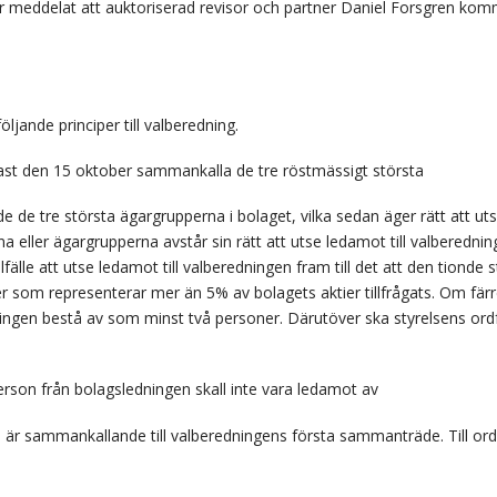
meddelat att auktoriserad revisor och partner Daniel Forsgren komm
jande principer till valberedning.
nast den 15 oktober sammankalla de tre röstmässigt största
e de tre största ägargrupperna i bolaget, vilka sedan äger rätt att uts
 eller ägargrupperna avstår sin rätt att utse ledamot till valberedning
lfälle att utse ledamot till valberedningen fram till det att den tiond
r som representerar mer än 5% av bolagets aktier tillfrågats. Om fär
ningen bestå av som minst två personer. Därutöver ska styrelsens ordf
erson från bolagsledningen skall inte vara ledamot av
 är sammankallande till valberedningens första sammanträde. Till or