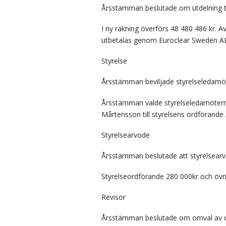
Årsstämman beslutade om utdelning til
I ny räkning överförs 48 480 486 kr. A
utbetalas genom Euroclear Sweden A
Styrelse
Årsstämman beviljade styrelseledamöt
Årsstämman valde styrelseledamötern
Mårtensson till styrelsens ordförande.
Styrelsearvode
Årsstämman beslutade att styrelsearvode
Styrelseordförande 280 000kr och övr
Revisor
Årsstämman beslutade om omval av det