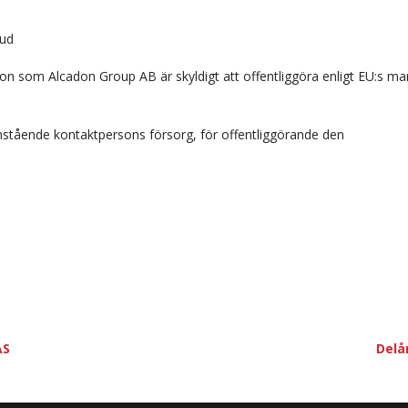
oud
on som Alcadon Group AB är skyldigt att offentliggöra enligt EU:s m
tående kontaktpersons försorg, för offentliggörande den
AS
Delå