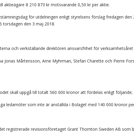
l aktieägare 8 210 873 kr motsvarande 0,50 kr per aktie.
vstämningsdag för utdelningen enligt styrelsens förslag fredagen den 
B torsdagen den 3 maj 2018.
erna och verkställande direktören ansvarsfrihet för verksamhetsåret
a Jonas Mårtensson, Arne Myhrman, Stefan Charette och Pierre For
t skall uppgå till totalt 560 000 kronor att fördelas enligt följande;
iga ledamöter som inte är anställda i Bolaget med 140 000 kronor pe
 registrerade revisionsföretaget Grant Thornton Sweden AB som bolag