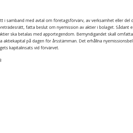
 samband med avtal om företagsförvärv, av verksamhet eller del därav,
företrädesrätt, fatta beslut om nyemission av aktier i bolaget. Sådant
ktier ska betalas med apportegendom. Bemyndigandet skall omfatta 
a aktiekapital på dagen för årsstämman. Det erhållna nyemissionsbelop
ts kapitalinsats vid förvärvet.
8