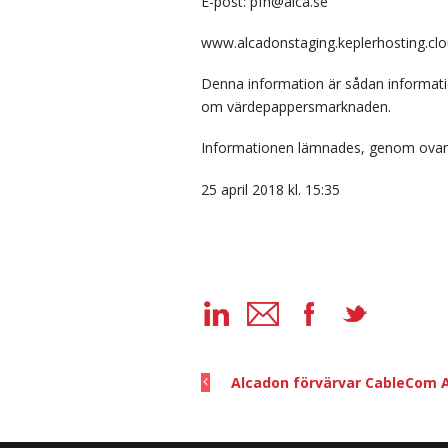
E-post: pfh@alca.se
www.alcadonstaging.keplerhosting.cl
Denna information är sådan informati
om värdepappersmarknaden.
Informationen lämnades, genom ovans
25 april 2018 kl. 15:35
Alcadon förvärvar CableCom 