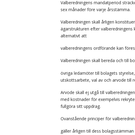
Valberedningens mandatperiod sträcker
sex månader före varje årsstämma.
Valberedningen skall årligen konstitu
ägarstrukturen efter valberedningens
alternativt att
valberedningens ordförande kan föreslå
Valberedningen skall bereda och till b
övriga ledamöter till bolagets styrels
utskottsarbete, val av och arvode till
Arvode skall ej utgå till valberedning
med kostnader för exempelvis rekryter
fullgöra sitt uppdrag.
Ovanstående principer för valberedni
gäller årligen till dess bolagsstämman