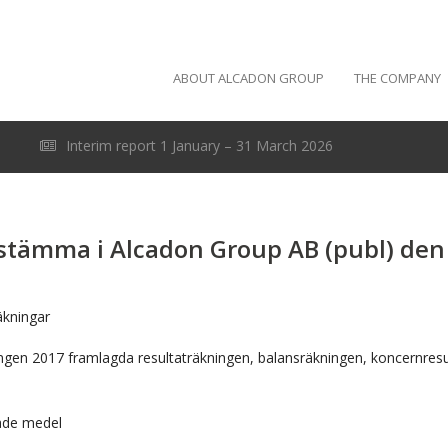
ABOUT ALCADON GROUP
THE COMPANY
Interim report 1 January – 31 March 2026
tämma i Alcadon Group AB (publ) den 
äkningar
ingen 2017 framlagda resultaträkningen, balansräkningen, koncernres
rade medel