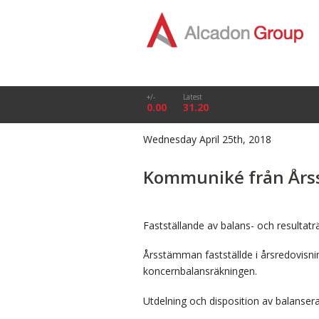
+/-
Latest
0.00
31.20
Wednesday April 25th, 2018
Kommuniké från Årss
Fastställande av balans- och resultatr
Årsstämman fastställde i årsredovisn
koncernbalansräkningen.
Utdelning och disposition av balanse