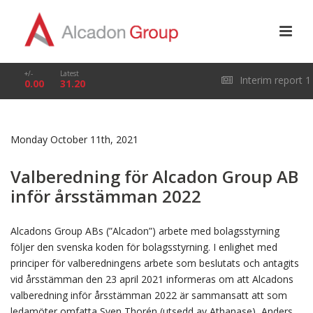
+/-
Latest
Interim report 1
0.00
31.20
January – 31 March
Monday October 11th, 2021
2026
Valberedning för Alcadon Group AB
inför årsstämman 2022
Alcadons Group ABs (”Alcadon”) arbete med bolagsstyrning
följer den svenska koden för bolagsstyrning. I enlighet med
principer för valberedningens arbete som beslutats och antagits
vid årsstämman den 23 april 2021 informeras om att Alcadons
valberedning inför årsstämman 2022 är sammansatt att som
ledamöter omfatta Sven Thorén (utsedd av Athanase), Anders