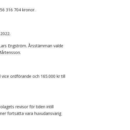
356 316 704 kronor.
 2022.
 Lars Engström. Årsstämman valde
 Mårtensson.
 vice ordförande och 165.000 kr till
ets revisor för tiden intill
er fortsätta vara huvudansvarig