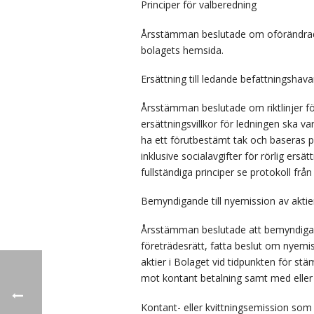
Principer för valberedning
Årsstämman beslutade om oförändrade p
bolagets hemsida.
Ersättning till ledande befattningshava
Årsstämman beslutade om riktlinjer för
ersättningsvillkor för ledningen ska v
ha ett förutbestämt tak och baseras på 
inklusive socialavgifter för rörlig ers
fullständiga principer se protokoll f
Bemyndigande till nyemission av aktie
Årsstämman beslutade att bemyndiga sty
företrädesrätt, fatta beslut om nyemiss
aktier i Bolaget vid tidpunkten för s
mot kontant betalning samt med eller 
Kontant- eller kvittningsemission som