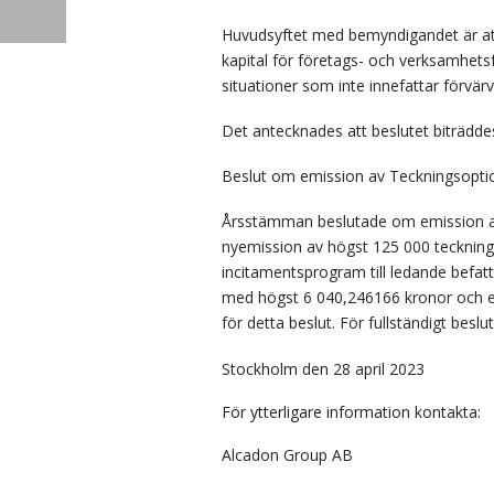
Huvudsyftet med bemyndigandet är att ge
kapital för företags- och verksamhets
situationer som inte innefattar förvärv
Det antecknades att beslutet biträdde
Beslut om emission av Teckningsopti
Årsstämman beslutade om emission av 
nyemission av högst 125 000 tecknings
incitamentsprogram till ledande befatt
med högst 6 040,246166 kronor och en
för detta beslut. För fullständigt bes
Stockholm den 28 april 2023
För ytterligare information kontakta:
Alcadon Group AB