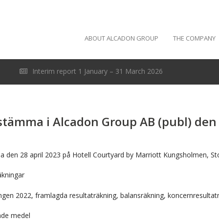
ABOUT ALCADON GROUP
THE COMPANY
Interim report 1 January – 31 March 2026
tämma i Alcadon Group AB (publ) den 
a den 28 april 2023 på Hotell Courtyard by Marriott Kungsholmen, S
äkningar
ngen 2022, framlagda resultaträkning, balansräkning, koncernresulta
rade medel