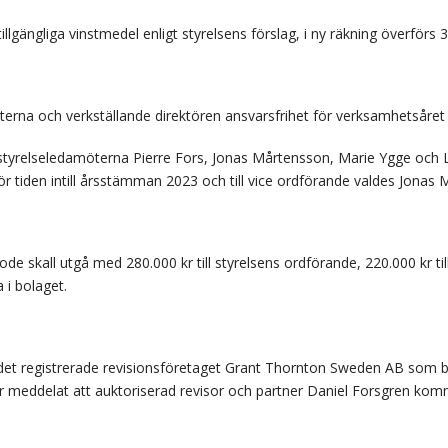
lgängliga vinstmedel enligt styrelsens förslag, i ny räkning överförs 
erna och verkställande direktören ansvarsfrihet för verksamhetsåret
yrelseledamöterna Pierre Fors, Jonas Mårtensson, Marie Ygge och
 för tiden intill årsstämman 2023 och till vice ordförande valdes Jonas
e skall utgå med 280.000 kr till styrelsens ordförande, 220.000 kr till
 i bolaget.
 registrerade revisionsföretaget Grant Thornton Sweden AB som bolag
meddelat att auktoriserad revisor och partner Daniel Forsgren komm