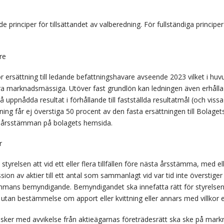
rinciper för tillsättandet av valberedning. För fullständiga principe
re
 ersättning till ledande befattningshavare avseende 2023 vilket i huv
ara marknadsmässiga. Utöver fast grundlön kan ledningen även erhålla 
uppnådda resultat i förhållande till fastställda resultatmål (och vissa
ättning får ej överstiga 50 procent av den fasta ersättningen till Bolag
rån årsstämman på bolagets hemsida.
r
relsen att vid ett eller flera tillfällen före nästa årsstämma, med el
ion av aktier till ett antal som sammanlagt vid var tid inte överstige
tämmans bemyndigande. Bemyndigandet ska innefatta rätt för styrelsen
utan bestämmelse om apport eller kvittning eller annars med villkor e
 sker med avvikelse från aktieägarnas företrädesrätt ska ske på mark