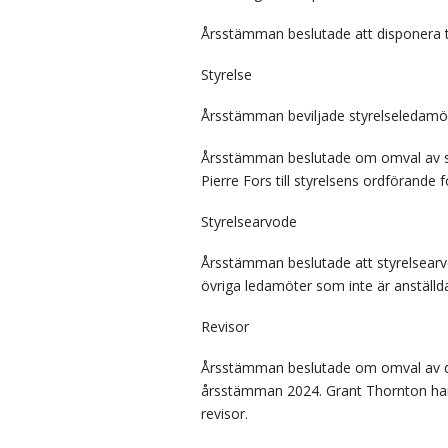
Årsstämman beslutade att disponera til
Styrelse
Årsstämman beviljade styrelseledamöt
Årsstämman beslutade om omval av st
Pierre Fors till styrelsens ordförande
Styrelsearvode
Årsstämman beslutade att styrelsearvod
övriga ledamöter som inte är anställda
Revisor
Årsstämman beslutade om omval av det
årsstämman 2024. Grant Thornton har 
revisor.