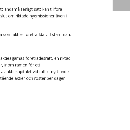
t ändamålsenligt sätt kan tillföra
eslut om riktade nyemissioner även i
na som aktier företrädda vid stämman.
ktieägarnas företrädesrätt, en riktad
er, inom ramen för ett
 aktiekapitalet vid fullt utnyttjande
tående aktier och röster per dagen