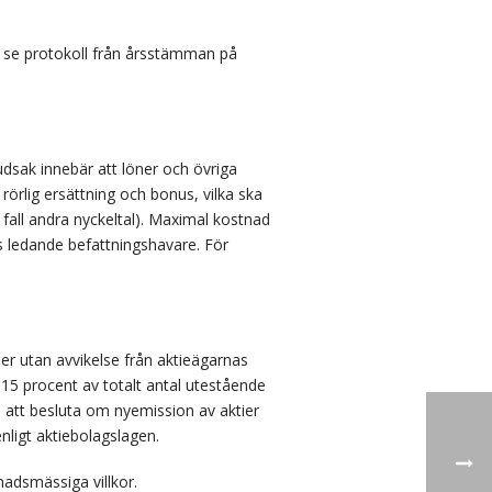
r se protokoll från årsstämman på
udsak innebär att löner och övriga
rörlig ersättning och bonus, vilka ska
 fall andra nyckeltal). Maximal kostnad
ets ledande befattningshavare. För
ler utan avvikelse från aktieägarnas
r 15 procent av totalt antal utestående
 att besluta om nyemission av aktier
nligt aktiebolagslagen.
nadsmässiga villkor.