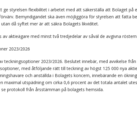
 styrelsen flexibilitet i arbetet med att säkerställa att Bolaget på et
förvärv. Bemyndigandet ska även möjliggöra för styrelsen att fatta b
 utan då syftet mer är att säkra Bolagets likviditet.
s av aktieägare med minst två tredjedelar av såväl de avgivna röster
oner 2023/2026
teckningsoptioner 2023/2026. Beslutet innebär, med avvikelse från a
optioner, med åtföljande rätt till teckning av högst 125 000 nya akti
ningshavare och anställda i Bolagets koncern, innebärande en ökning av
 maximal utspädning om cirka 0,6 procent av det totala antalet utes
lut se protokoll från årsstämman på bolagets hemsida.