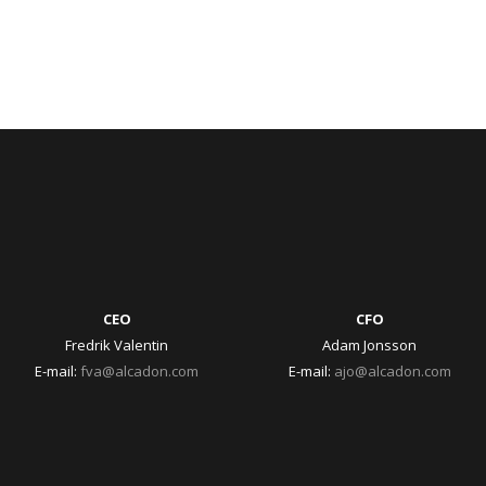
CEO
CFO
Fredrik Valentin
Adam Jonsson
E-mail:
fva@alcadon.com
E-mail:
ajo@alcadon.com