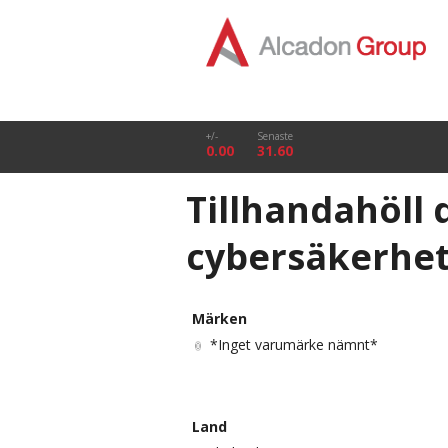
+/-
Senaste
0.00
31.60
Tillhandahöll 
cybersäkerhet
Märken
*Inget varumärke nämnt*
Land