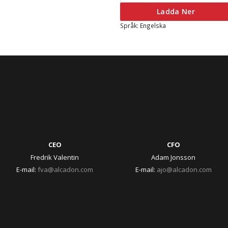
Ladda Ner
Språk: Engelska
CEO
CFO
Fredrik Valentin
Adam Jonsson
E-mail:
fva@alcadon.com
E-mail:
ajo@alcadon.com