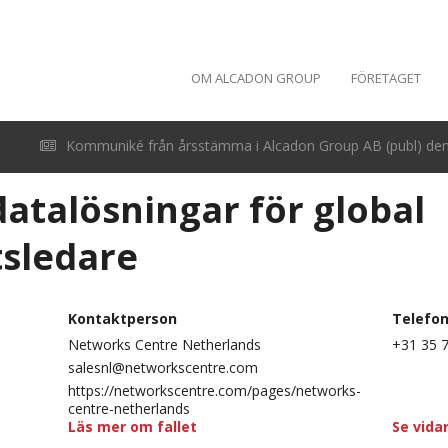
OM ALCADON GROUP
FÖRETAGET
Kommuniké från årsstämma i Alcadon Group AB (publ) den 
datalösningar för global
sledare
Kontaktperson
Telefo
Networks Centre Netherlands
+31 35 
salesnl@networkscentre.com
https://networkscentre.com/pages/networks-
centre-netherlands
Läs mer om fallet
Se vida