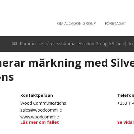
OM ALCADON GROUP
FÖRETAGET
Kommuniké från årsstämma i Alcadon Group AB (publ) den 
erar märkning med Silv
ons
Kontaktperson
Telefo
Wood Communications
+353 1 
sales@woodcomm.ie
www.woodcomm.ie
Läs mer om fallet
Se vida