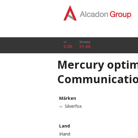
+/-
Senaste
0.00
31.60
Mercury optim
Communicati
Märken
Silverfox
Land
Irland