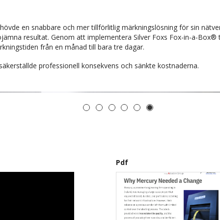
ehövde en snabbare och mer tillförlitlig märkningslösning för sin nätver
ojämna resultat. Genom att implementera Silver Foxs Fox-in-a-Box®
ingstiden från en månad till bara tre dagar.
 säkerställde professionell konsekvens och sänkte kostnaderna.
1
2
3
4
5
6
Pdf