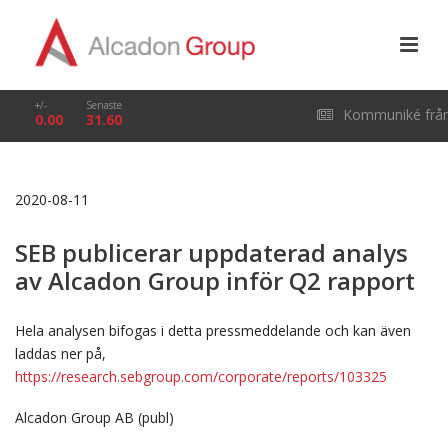
+/-
Senaste
Kommuniké frå
0.00
31.60
årsstämma i Alcado
2020-08-11
Group AB (publ) den
SEB publicerar uppdaterad analys
29 april 2026
av Alcadon Group inför Q2 rapport
Hela analysen bifogas i detta pressmeddelande och kan även
laddas ner på,
https://research.sebgroup.com/corporate/reports/103325
Alcadon Group AB (publ)