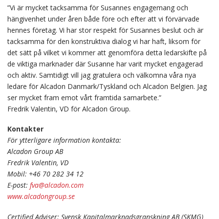
”Vi är mycket tacksamma för Susannes engagemang och
hängivenhet under åren både före och efter att vi förvärvade
hennes företag. Vi har stor respekt för Susannes beslut och är
tacksamma för den konstruktiva dialog vi har haft, liksom för
det sätt på vilket vi kommer att genomföra detta ledarskifte på
de viktiga marknader där Susanne har varit mycket engagerad
och aktiv. Samtidigt vill jag gratulera och välkomna våra nya
ledare för Alcadon Danmark/Tyskland och Alcadon Belgien. Jag
ser mycket fram emot vårt framtida samarbete.”
Fredrik Valentin, VD för Alcadon Group.
Kontakter
För ytterligare information kontakta:
Alcadon Group AB
Fredrik Valentin, VD
Mobil: +46 70 282 34 12
E-post:
fva@alcadon.com
www.alcadongroup.se
Certified Adviser: Svensk Kapitalmarknadsgranskning AB (SKMG)