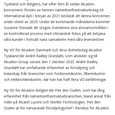
Tyskland och Belgien), har efter fem år sedan Alcadon-
koncernens förvärv av hennes nätverksinfrastrukturbolag 6X
International ApS i början av 2021 beslutat att lämna koncernen
under slutet av 2025. Under de kommande månaderna kommer
Susanne Stenade att stegvis överlämna sina ansvarsområden i
en kontrollerad process med oförändrat fokus på att betjäna
våra kunder i fortsatt nära samarbete med våra leverantörer.
Ny VD för Alcadon Danmark och dess dotterbolag Alcadon
Tyskland blir André Radley Grundahl, som ansluter sig till
Alcadon Group senast den 1 oktober 2025. André Radley
Grundahl har omfattande erfarenhet av försäljning och
ledarskap från branscher som fordonsindustrin, filterindustrin
och elektronikindustrin, där han har haft flera VD-befattningar.
Ny VD för Alcadon Belgien blir Piet den Ouden, som har lång
erfarenhet från nätverksinfrastrukturbranschen, bland annat från
roller på Alcatel Lucent och Sterlite Technologies. Piet den
Ouden är för närvarande försäljningschef i Benelux för Alcadon.