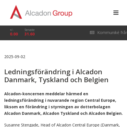
+/-
Senaste
Kommuniké frå
0.00
31.60
årsstämma i Alcado
2025-09-02
Group AB (publ) den
Ledningsförändring i Alcadon
29 april 2026
Danmark, Tyskland och Belgien
Alcadon-koncernen meddelar härmed en
ledningsförändring i nuvarande region Central Europe,
liksom en förändring i styrningen av dotterbolagen
Alcadon Danmark, Alcadon Tyskland och Alcadon Belgien.
Susanne Stengade, Head of Alcadon Central Europe (Danmark,