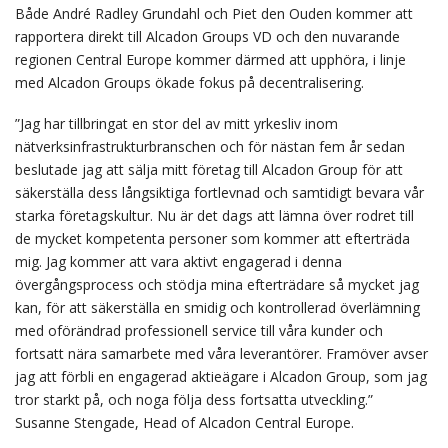
Både André Radley Grundahl och Piet den Ouden kommer att
rapportera direkt till Alcadon Groups VD och den nuvarande
regionen Central Europe kommer därmed att upphöra, i linje
med Alcadon Groups ökade fokus på decentralisering.
”Jag har tillbringat en stor del av mitt yrkesliv inom
nätverksinfrastrukturbranschen och för nästan fem år sedan
beslutade jag att sälja mitt företag till Alcadon Group för att
säkerställa dess långsiktiga fortlevnad och samtidigt bevara vår
starka företagskultur. Nu är det dags att lämna över rodret till
de mycket kompetenta personer som kommer att efterträda
mig. Jag kommer att vara aktivt engagerad i denna
övergångsprocess och stödja mina efterträdare så mycket jag
kan, för att säkerställa en smidig och kontrollerad överlämning
med oförändrad professionell service till våra kunder och
fortsatt nära samarbete med våra leverantörer. Framöver avser
jag att förbli en engagerad aktieägare i Alcadon Group, som jag
tror starkt på, och noga följa dess fortsatta utveckling.”
Susanne Stengade, Head of Alcadon Central Europe.