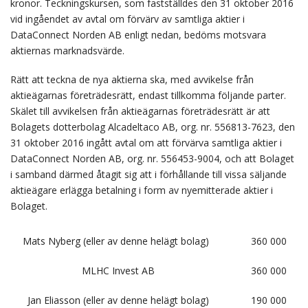
kronor. Teckningskursen, som fastställdes den 31 oktober 2016
vid ingåendet av avtal om förvärv av samtliga aktier i
DataConnect Norden AB enligt nedan, bedöms motsvara
aktiernas marknadsvärde.
Rätt att teckna de nya aktierna ska, med avvikelse från
aktieägarnas företrädesrätt, endast tillkomma följande parter.
Skälet till avvikelsen från aktieägarnas företrädesrätt är att
Bolagets dotterbolag Alcadeltaco AB, org. nr. 556813-7623, den
31 oktober 2016 ingått avtal om att förvärva samtliga aktier i
DataConnect Norden AB, org. nr. 556453-9004, och att Bolaget
i samband därmed åtagit sig att i förhållande till vissa säljande
aktieägare erlägga betalning i form av nyemitterade aktier i
Bolaget.
Mats Nyberg (eller av denne helägt bolag)
360 000
MLHC Invest AB
360 000
Jan Eliasson (eller av denne helägt bolag)
190 000