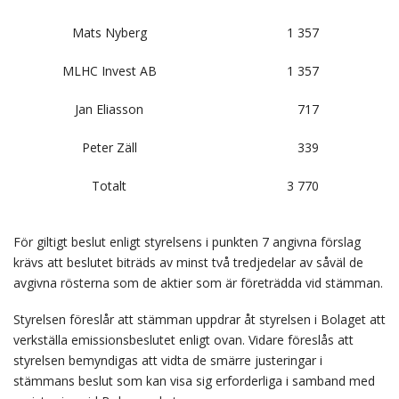
Mats Nyberg
1 357
MLHC Invest AB
1 357
Jan Eliasson
717
Peter Zäll
339
Totalt
3 770
För giltigt beslut enligt styrelsens i punkten 7 angivna förslag
krävs att beslutet biträds av minst två tredjedelar av såväl de
avgivna rösterna som de aktier som är företrädda vid stämman.
Styrelsen föreslår att stämman uppdrar åt styrelsen i Bolaget att
verkställa emissionsbeslutet enligt ovan. Vidare föreslås att
styrelsen bemyndigas att vidta de smärre justeringar i
stämmans beslut som kan visa sig erforderliga i samband med