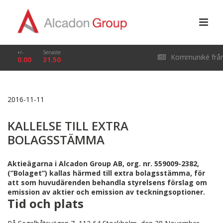
+/-
Senaste
Kommuniké frå
0.00
31.50
årsstämma i Alcado
2016-11-11
Group AB (publ) den
KALLELSE TILL EXTRA
29 april 2026
BOLAGSSTÄMMA
Aktieägarna i Alcadon Group AB, org. nr. 559009-2382,
(”Bolaget”) kallas härmed till extra bolagsstämma, för
att som huvudärenden behandla styrelsens förslag om
emission av aktier och emission av teckningsoptioner.
Tid och plats