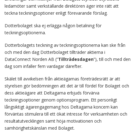
ledamöter samt verkställande direktören äger inte rätt att
teckna teckningsoptioner enligt förevarande förslag.
Dotterbolaget ska ej erlägga någon betalning för
teckningsoptionerna.
Dotterbolagets teckning av teckningsoptionerna kan ske från
och med den dag Dotterbolaget tillträder aktierna i
DataConnect Norden AB (”
Tillträdesdagen
”), till och med den
dag som infaller fem vardagar därefter.
Skälet till avvikelsen från aktieägarnas företrädesrätt är att
styrelsen gör bedömningen att det är till fördel för Bolaget och
dess aktieägare att Deltagarna erbjuds förvärva
teckningsoptioner genom optionsprogram. Ett personligt
långsiktigt ägarengagemang hos Deltagarna koncern kan
förväntas stimulera till ett ökat intresse för verksamheten och
resultatutvecklingen samt höja motivationen och
samhörighetskänslan med Bolaget.