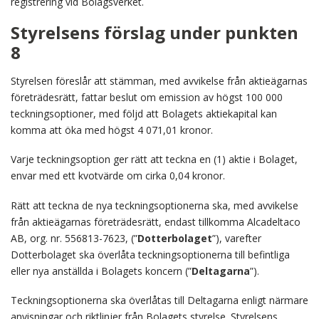
registrering vid Bolagsverket.
Styrelsens förslag under punkten
8
Styrelsen föreslår att stämman, med avvikelse från aktieägarnas
företrädesrätt, fattar beslut om emission av högst 100 000
teckningsoptioner, med följd att Bolagets aktiekapital kan
komma att öka med högst 4 071,01 kronor.
Varje teckningsoption ger rätt att teckna en (1) aktie i Bolaget,
envar med ett kvotvärde om cirka 0,04 kronor.
Rätt att teckna de nya teckningsoptionerna ska, med avvikelse
från aktieägarnas företrädesrätt, endast tillkomma Alcadeltaco
AB, org. nr. 556813-7623, (”
Dotterbolaget
”), varefter
Dotterbolaget ska överlåta teckningsoptionerna till befintliga
eller nya anställda i Bolagets koncern (”
Deltagarna
”).
Teckningsoptionerna ska överlåtas till Deltagarna enligt närmare
anvisningar och riktlinjer från Bolagets styrelse. Styrelsens