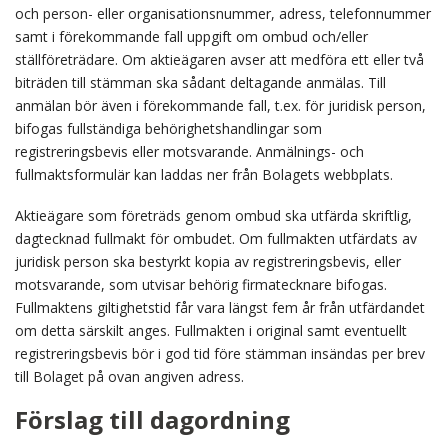
och person- eller organisationsnummer, adress, telefonnummer
samt i förekommande fall uppgift om ombud och/eller
ställföreträdare. Om aktieägaren avser att medföra ett eller två
biträden till stämman ska sådant deltagande anmälas. Till
anmälan bör även i förekommande fall, t.ex. för juridisk person,
bifogas fullständiga behörighetshandlingar som
registreringsbevis eller motsvarande. Anmälnings- och
fullmaktsformulär kan laddas ner från Bolagets webbplats.
Aktieägare som företräds genom ombud ska utfärda skriftlig,
dagtecknad fullmakt för ombudet. Om fullmakten utfärdats av
juridisk person ska bestyrkt kopia av registreringsbevis, eller
motsvarande, som utvisar behörig firmatecknare bifogas.
Fullmaktens giltighetstid får vara längst fem år från utfärdandet
om detta särskilt anges. Fullmakten i original samt eventuellt
registreringsbevis bör i god tid före stämman insändas per brev
till Bolaget på ovan angiven adress.
Förslag till dagordning