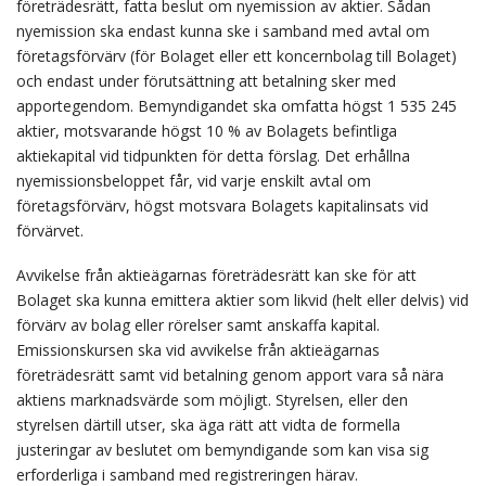
företrädesrätt, fatta beslut om nyemission av aktier. Sådan
nyemission ska endast kunna ske i samband med avtal om
företagsförvärv (för Bolaget eller ett koncernbolag till Bolaget)
och endast under förutsättning att betalning sker med
apportegendom. Bemyndigandet ska omfatta högst 1 535 245
aktier, motsvarande högst 10 % av Bolagets befintliga
aktiekapital vid tidpunkten för detta förslag. Det erhållna
nyemissionsbeloppet får, vid varje enskilt avtal om
företagsförvärv, högst motsvara Bolagets kapitalinsats vid
förvärvet.
Avvikelse från aktieägarnas företrädesrätt kan ske för att
Bolaget ska kunna emittera aktier som likvid (helt eller delvis) vid
förvärv av bolag eller rörelser samt anskaffa kapital.
Emissionskursen ska vid avvikelse från aktieägarnas
företrädesrätt samt vid betalning genom apport vara så nära
aktiens marknadsvärde som möjligt. Styrelsen, eller den
styrelsen därtill utser, ska äga rätt att vidta de formella
justeringar av beslutet om bemyndigande som kan visa sig
erforderliga i samband med registreringen härav.