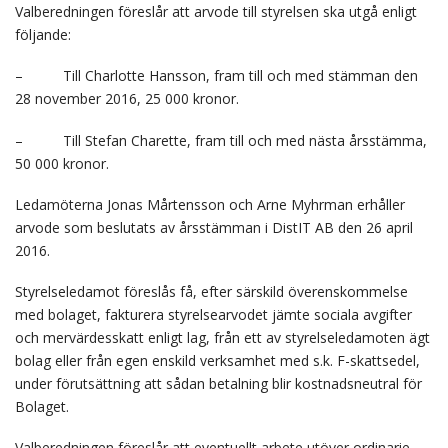
Valberedningen föreslår att arvode till styrelsen ska utgå enligt
följande:
–
Till Charlotte Hansson, fram till och med stämman den
28 november 2016, 25 000 kronor.
–
Till Stefan Charette, fram till och med nästa årsstämma,
50 000 kronor.
Ledamöterna Jonas Mårtensson och Arne Myhrman erhåller
arvode som beslutats av årsstämman i DistIT AB den 26 april
2016.
Styrelseledamot föreslås få, efter särskild överenskommelse
med bolaget, fakturera styrelsearvodet jämte sociala avgifter
och mervärdesskatt enligt lag, från ett av styrelseledamoten ägt
bolag eller från egen enskild verksamhet med s.k. F-skattsedel,
under förutsättning att sådan betalning blir kostnadsneutral för
Bolaget.
Valberedningen föreslår att eventuellt arbete utöver ordinarie