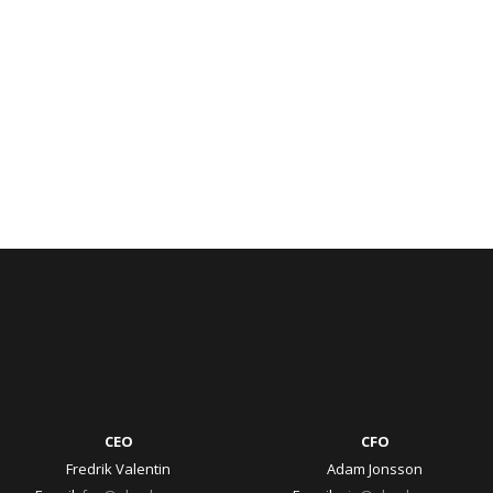
CEO
CFO
Fredrik Valentin
Adam Jonsson