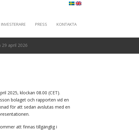
INVESTERARE
PRESS
KONTAKTA
29 april 2026
ril 2025, klockan 08.00 (CET).
nsson bolaget och rapporten vid en
knad för att sedan avslutas med en
presentationen.
mmer att finnas tillgänglig i