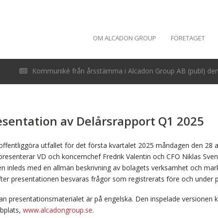
OM ALCADON GROUP
FÖRETAGET
Kommuniké från årsstämma i Alcadon Group AB (publ) den 
esentation av Delårsrapport Q1 2025
fentliggöra utfallet för det första kvartalet 2025 måndagen den 28 ap
 presenterar VD och koncernchef Fredrik Valentin och CFO Niklas Sve
n inleds med en allmän beskrivning av bolagets verksamhet och mar
ter presentationen besvaras frågor som registrerats före och under 
n presentationsmaterialet är på engelska. Den inspelade versionen ko
bplats,
www.alcadongroup.se
.